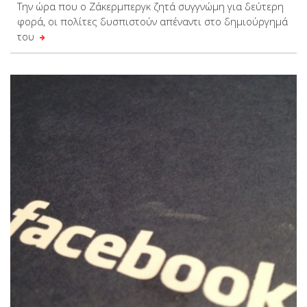
Tην ώρα που ο Ζάκερμπεργκ ζητά συγγνώμη για δεύτερη
φορά, οι πολίτες δυσπιστούν απέναντι στο δημιούργημά
του