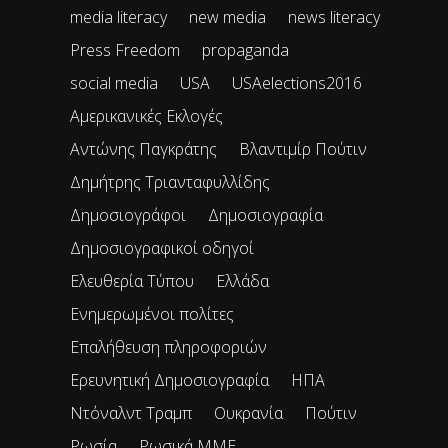
media literacy
new media
news literacy
Press Freedom
propaganda
social media
USA
USAelections2016
Αμερικανικές Εκλογές
Αντώνης Παγκράτης
Βλαντιμίρ Πούτιν
Δημήτρης Τριανταφυλλίδης
Δημοσιογράφοι
Δημοσιογραφία
Δημοσιογραφικοί οδηγοί
Ελευθερία Τύπου
Ελλάδα
Ενημερωμένοι πολίτες
Επαλήθευση πληροφοριών
Ερευνητική Δημοσιογραφία
ΗΠΑ
Ντόναλντ Τραμπ
Ουκρανία
Πούτιν
Ρωσία
Ρωσικά ΜΜΕ