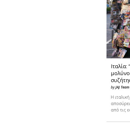
Ιταλία:
μολύνο
συζήτη
by
JAJ Team
Η ιταλική
αποσύρει
από τις 