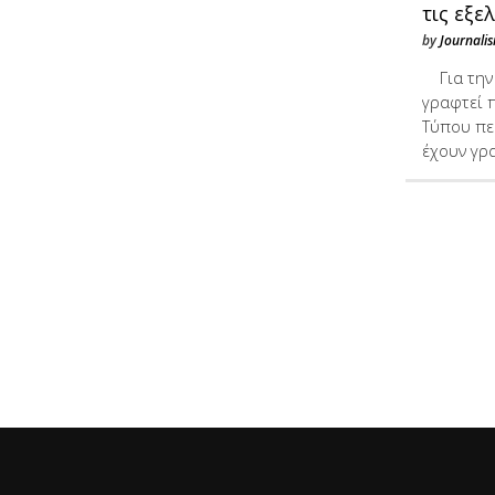
τις εξε
by
Journalis
Για την 
γραφτεί π
Τύπου πε
έχουν γρ