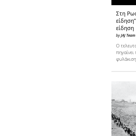
Στη Ρω
είδηση”
είδηση
by
JAJ Team
Ο τελευτ
πηγαίνει 
φυλάκιση