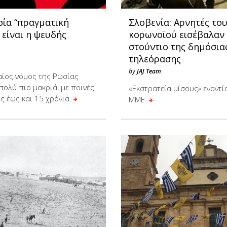
σία “πραγματική
Σλοβενία: Αρνητές το
 είναι η ψευδής
κορωνοϊού εισέβαλαν
στούντιο της δημόσια
τηλεόρασης
by
JAJ Team
αίος νόμος της Ρωσίας
πολύ πιο μακριά, με ποινές
«Eκστρατεία μίσους» εναντί
ς έως και 15 χρόνια
ΜΜΕ