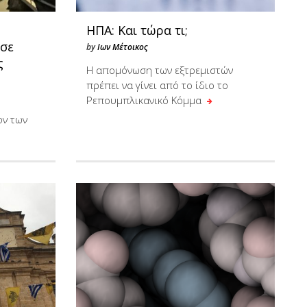
υ
ΗΠΑ: Και τώρα τι;
 σε
by
Ιων Μέτοικος
ς
Η απομόνωση των εξτρεμιστών
πρέπει να γίνει από το ίδιο το
Ρεπουμπλικανικό Κόμμα
ον των