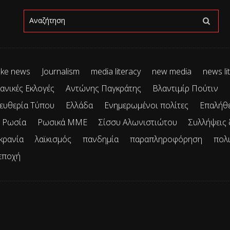
ke news
Journalism
media literacy
new media
news li
ανικές Εκλογές
Αντώνης Παγκράτης
Βλαντιμίρ Πούτιν
ευθερία Τύπου
Ελλάδα
Ενημερωμένοι πολίτες
Επαλήθ
Ρωσία
Ρωσικά ΜΜΕ
Σίσσυ Αλωνιστιώτου
Συλλήψεις
κρανία
λαϊκισμός
πανδημία
παραπληροφόρηση
πολ
εποχή