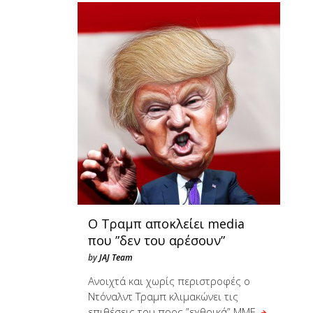
Ο Τραμπ αποκλείει media
που ”δεν του αρέσουν”
by
JAJ Team
Ανοιχτά και χωρίς περιστροφές ο
Ντόναλντ Τραμπ κλιμακώνει τις
επιθέσεις του προς ”εχθρικά” ΜΜΕ