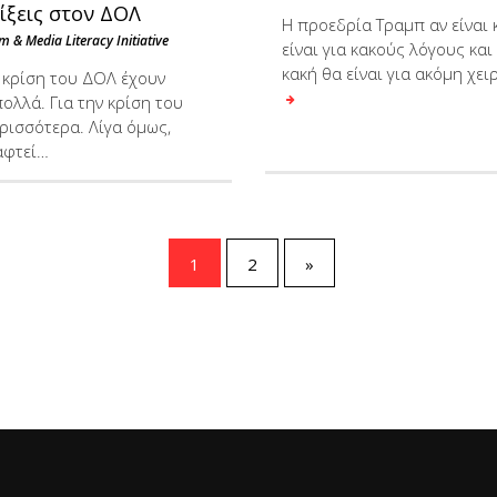
λίξεις στον ΔΟΛ
Η προεδρία Τραμπ αν είναι 
m & Media Literacy Initiative
είναι για κακούς λόγους και 
κακή θα είναι για ακόμη χει
κρίση του ΔΟΛ έχουν
ολλά. Για την κρίση του
ρισσότερα. Λίγα όμως,
αφτεί…
1
2
»