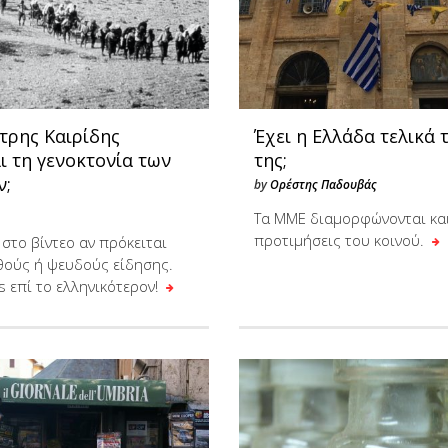
τρης Καιρίδης
Έχει η Ελλάδα τελικά 
ι τη γενοκτονία των
της;
ν;
by
Ορέστης Παδουβάς
Τα ΜΜΕ διαμορφώνονται και
προτιμήσεις του κοινού.
στο βίντεο αν πρόκειται
θούς ή ψευδούς είδησης.
s επί το ελληνικότερον!