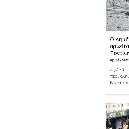
Ο Δημή
αρνείτα
Ποντίω
by
JAJ Team
Ας δούμε 
περί αλη
Fake new