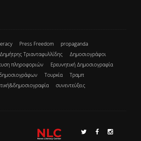
teracy
Press Freedom
propaganda
Δημήτρης Τριανταφυλλίδης
Δημοσιογράφοι
ευση πληροφοριών
Ερευνητική Δημοσιογραφία
 δημοσιογράφων
Τουρκία
Τραμπ
ιτική&δημοσιογραφία
συνεντεύξεις