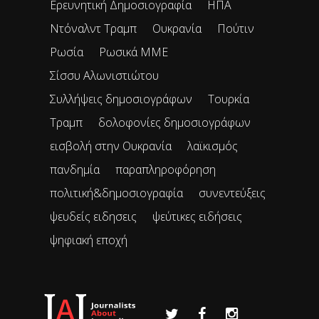
Ερευνητική Δημοσιογραφία
ΗΠΑ
Ντόναλντ Τραμπ
Ουκρανία
Πούτιν
Ρωσία
Ρωσικά ΜΜΕ
Σίσσυ Αλωνιστιώτου
Συλλήψεις δημοσιογράφων
Τουρκία
Τραμπ
δολοφονίες δημοσιογράφων
εισβολή στην Ουκρανία
λαϊκισμός
πανδημία
παραπληροφόρηση
πολιτική&δημοσιογραφία
συνεντεύξεις
ψευδείς ειδησεις
ψεύτικες ειδήσεις
ψηφιακή εποχή