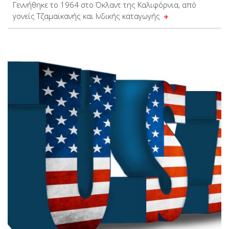
Γεννήθηκε το 1964 στο Όκλαντ της Καλιφόρνια, από
γονείς Τζαμαϊκανής και Ινδικής καταγωγής