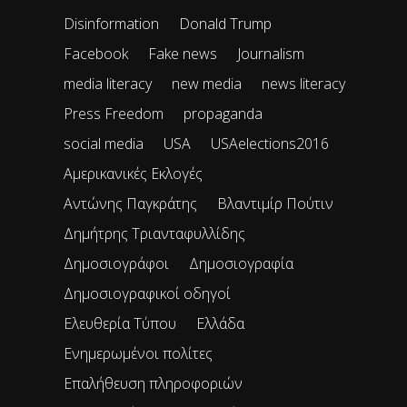
Disinformation
Donald Trump
Facebook
Fake news
Journalism
media literacy
new media
news literacy
Press Freedom
propaganda
social media
USA
USAelections2016
Αμερικανικές Εκλογές
Αντώνης Παγκράτης
Βλαντιμίρ Πούτιν
Δημήτρης Τριανταφυλλίδης
Δημοσιογράφοι
Δημοσιογραφία
Δημοσιογραφικοί οδηγοί
Ελευθερία Τύπου
Ελλάδα
Ενημερωμένοι πολίτες
Επαλήθευση πληροφοριών