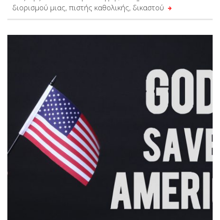
διορισμού μιας, πιστής καθολικής, δικαστού