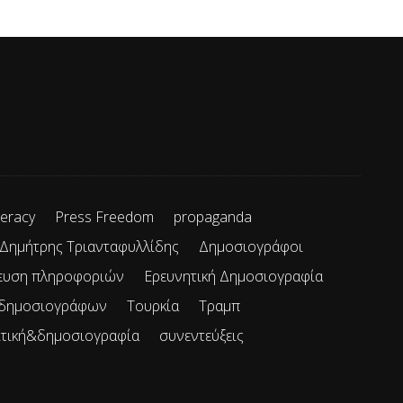
teracy
Press Freedom
propaganda
Δημήτρης Τριανταφυλλίδης
Δημοσιογράφοι
ευση πληροφοριών
Ερευνητική Δημοσιογραφία
 δημοσιογράφων
Τουρκία
Τραμπ
ιτική&δημοσιογραφία
συνεντεύξεις