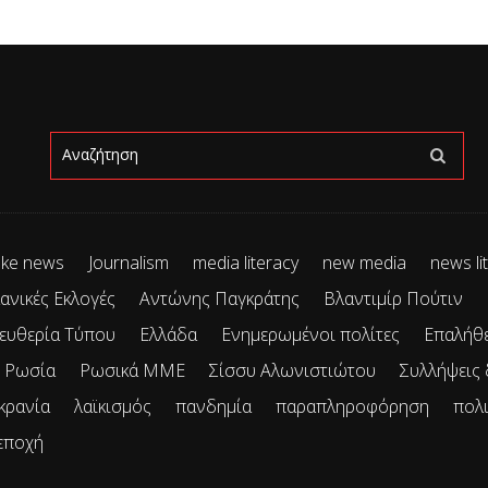
ke news
Journalism
media literacy
new media
news li
ανικές Εκλογές
Αντώνης Παγκράτης
Βλαντιμίρ Πούτιν
ευθερία Τύπου
Ελλάδα
Ενημερωμένοι πολίτες
Επαλήθ
Ρωσία
Ρωσικά ΜΜΕ
Σίσσυ Αλωνιστιώτου
Συλλήψεις
κρανία
λαϊκισμός
πανδημία
παραπληροφόρηση
πολ
εποχή