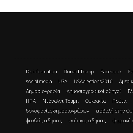
Disinformation
Donald Trump
Facebook
Fa
social media
USA
USAelections2016
Αμερικ
Δημοσιογραφία
Δημοσιογραφικοί οδηγοί
Ελ
ΗΠΑ
Ντόναλντ Τραμπ
Ουκρανία
Πούτιν
δολοφονίες δημοσιογράφων
εισβολή στην Ου
ψευδείς ειδησεις
ψεύτικες ειδήσεις
ψηφιακή 