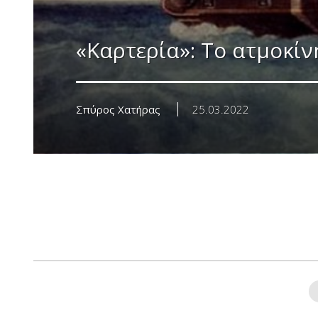
«Καρτερία»: Το ατμοκίν
Σπύρος Χατήρας
25.03.2022