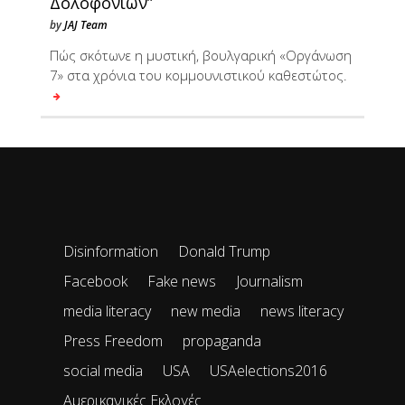
Δολοφονιών”
by
JAJ Team
Πώς σκότωνε η μυστική, βουλγαρική «Οργάνωση
7» στα χρόνια του κομμουνιστικού καθεστώτος.
Disinformation
Donald Trump
Facebook
Fake news
Journalism
media literacy
new media
news literacy
Press Freedom
propaganda
social media
USA
USAelections2016
Αμερικανικές Εκλογές