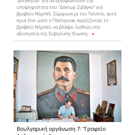
“βοήθησαν” για να εξασφαλίσουν την
υποψηφιότητα του “Δόκτωρ Ζιβάγκο” για
βραβείο Νόμπελ. Σύμφωνα με τον Τολστόι, αυτό
έγινε έτσι ώστε ο Πάστερνακ, κερδίζοντας το
βραβείο Νόμπελ, να βλάψει διεθνώς την
αξιοπιστία της Σοβιετικής Ένωσης.
Βουλγαρική οργάνωση 7: “Γραφείο