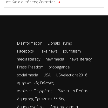
απώλεια αυτής της δεκαετίας.
Disinformation
Donald Trump
Facebook
Fake news
Journalism
media literacy
new media
news literacy
Press Freedom
propaganda
social media
USA
USAelections2016
Αμερικανικές Εκλογές
Αντώνης Παγκράτης
Βλαντιμίρ Πούτιν
Δημήτρης Τριανταφυλλίδης
Δημοσιογράφοι
Δημοσιογραφία