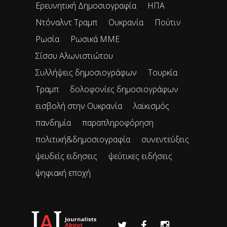
Ερευνητική Δημοσιογραφία
ΗΠΑ
Ντόναλντ Τραμπ
Ουκρανία
Πούτιν
Ρωσία
Ρωσικά ΜΜΕ
Σίσσυ Αλωνιστιώτου
Συλλήψεις δημοσιογράφων
Τουρκία
Τραμπ
δολοφονίες δημοσιογράφων
εισβολή στην Ουκρανία
λαϊκισμός
πανδημία
παραπληροφόρηση
πολιτική&δημοσιογραφία
συνεντεύξεις
ψευδείς ειδησεις
ψεύτικες ειδήσεις
ψηφιακή εποχή