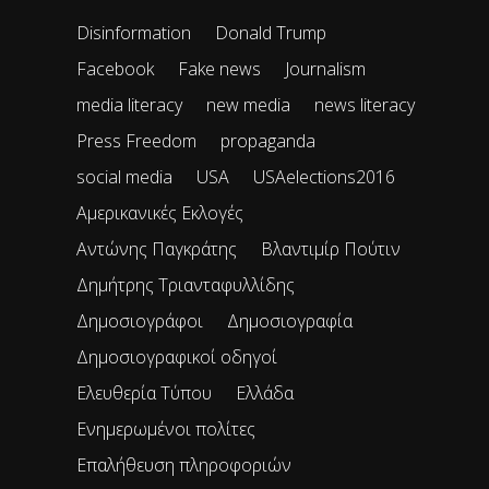
Disinformation
Donald Trump
Facebook
Fake news
Journalism
media literacy
new media
news literacy
Press Freedom
propaganda
social media
USA
USAelections2016
Αμερικανικές Εκλογές
Αντώνης Παγκράτης
Βλαντιμίρ Πούτιν
Δημήτρης Τριανταφυλλίδης
Δημοσιογράφοι
Δημοσιογραφία
Δημοσιογραφικοί οδηγοί
Ελευθερία Τύπου
Ελλάδα
Ενημερωμένοι πολίτες
Επαλήθευση πληροφοριών