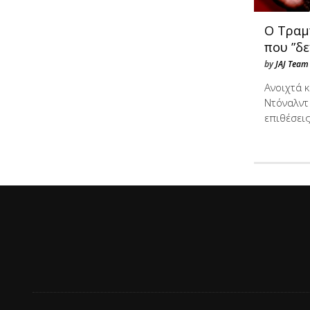
Ο Τραμ
που ”δε
by
JAJ Team
Ανοιχτά 
Ντόναλντ
επιθέσει