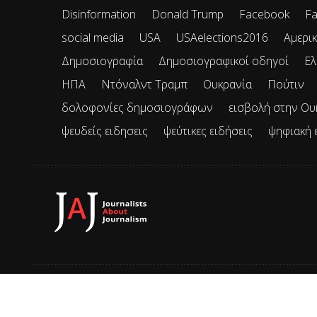
Disinformation
Donald Trump
Facebook
Fa
social media
USA
USAelections2016
Αμερικ
Δημοσιογραφία
Δημοσιογραφικοί οδηγοί
Ελ
ΗΠΑ
Ντόναλντ Τραμπ
Ουκρανία
Πούτιν
δολοφονίες δημοσιογράφων
εισβολή στην Ου
ψευδείς ειδησεις
ψεύτικες ειδήσεις
ψηφιακή 
© 2026 JAJ • Mε την επιφύλαξη παντός δικαιώματος.