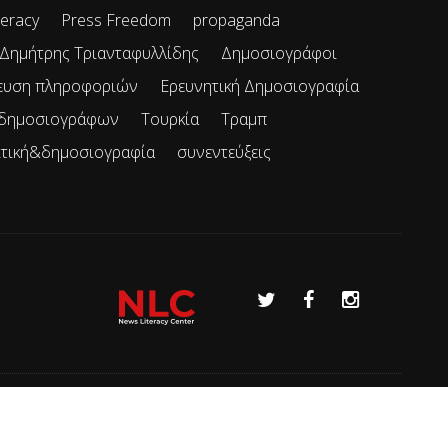
teracy
Press Freedom
propaganda
Δημήτρης Τριανταφυλλίδης
Δημοσιογράφοι
ευση πληροφοριών
Ερευνητική Δημοσιογραφία
 δημοσιογράφων
Τουρκία
Τραμπ
ιτική&δημοσιογραφία
συνεντεύξεις
Όροι χρήσης
Επικοινωνία