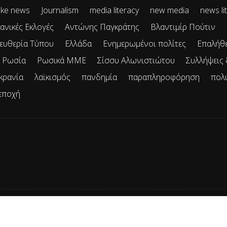
ke news
Journalism
media literacy
new media
news li
ανικές Εκλογές
Αντώνης Παγκράτης
Βλαντιμίρ Πούτιν
ευθερία Τύπου
Ελλάδα
Ενημερωμένοι πολίτες
Επαλήθ
Ρωσία
Ρωσικά ΜΜΕ
Σίσσυ Αλωνιστιώτου
Συλλήψεις
κρανία
λαϊκισμός
πανδημία
παραπληροφόρηση
πολ
εποχή