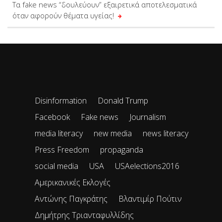
Τα fake news “δουλεύουν” εξαιρετικά αποτελεσματικά
όταν αφορούν θέματα υγείας!
Disinformation
Donald Trump
Facebook
Fake news
Journalism
media literacy
new media
news literacy
Press Freedom
propaganda
social media
USA
USAelections2016
Αμερικανικές Εκλογές
Αντώνης Παγκράτης
Βλαντιμίρ Πούτιν
Δημήτρης Τριανταφυλλίδης