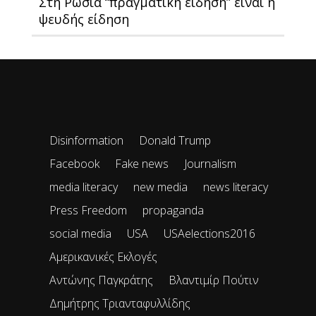
Στη Ρωσία “πραγματική είδηση” είναι η
ψευδής είδηση
Disinformation
Donald Trump
Facebook
Fake news
Journalism
media literacy
new media
news literacy
Press Freedom
propaganda
social media
USA
USAelections2016
Αμερικανικές Εκλογές
Αντώνης Παγκράτης
Βλαντιμίρ Πούτιν
Δημήτρης Τριανταφυλλίδης