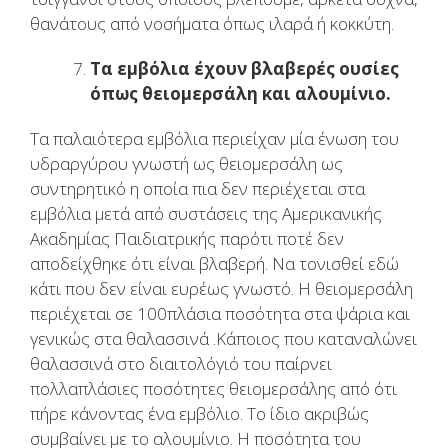
θανάτους από νοσήματα όπως ιλαρά ή κοκκύτη.
Τα εμβόλια έχουν βλαβερές ουσίες
όπως θειομερσάλη και αλουμίνιο.
Τα παλαιότερα εμβόλια περιείχαν μία ένωση του
υδραργύρου γνωστή ως θειομερσάλη ως
συντηρητικό η οποία πια δεν περιέχεται στα
εμβόλια μετά από συστάσεις της Αμερικανικής
Ακαδημίας Παιδιατρικής παρότι ποτέ δεν
αποδείχθηκε ότι είναι βλαβερή. Να τονισθεί εδώ
κάτι που δεν είναι ευρέως γνωστό. Η θειομερσάλη
περιέχεται σε 100πλάσια ποσότητα στα ψάρια και
γενικώς στα θαλασσινά .Κάποιος που καταναλώνει
θαλασσινά στο διαιτολόγιό του παίρνει
πολλαπλάσιες ποσότητες θειομερσάλης από ότι
πήρε κάνοντας ένα εμβόλιο. Το ίδιο ακριβώς
συμβαίνει με το αλουμίνιο. Η ποσότητα του