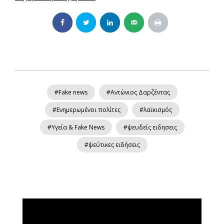
#Fake news
#Αντώνιος Δαρζέντας
#Ενημερωμένοι πολίτες
#λαϊκισμός
#Υγεία & Fake News
#ψευδείς ειδησεις
#ψεύτικες ειδήσεις