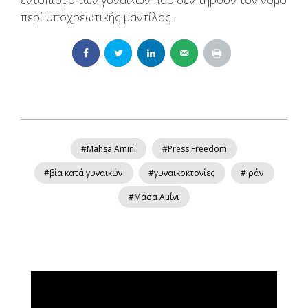
περί υποχρεωτικής μαντίλας.
#Mahsa Amini
#Press Freedom
#βία κατά γυναικών
#γυναικοκτονίες
#Ιράν
#Μάσα Αμίνι