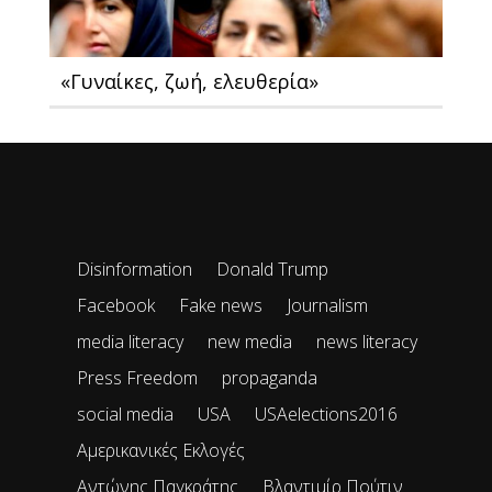
«Γυναίκες, ζωή, ελευθερία»
Disinformation
Donald Trump
Facebook
Fake news
Journalism
media literacy
new media
news literacy
Press Freedom
propaganda
social media
USA
USAelections2016
Αμερικανικές Εκλογές
Αντώνης Παγκράτης
Βλαντιμίρ Πούτιν