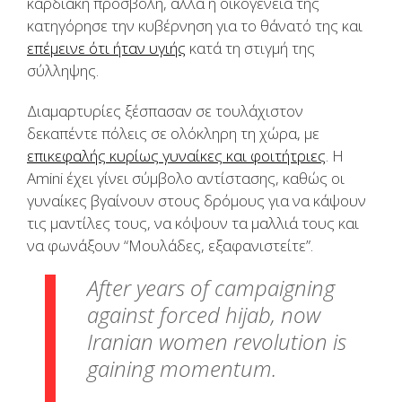
καρδιακή προσβολή, αλλά η οικογένειά της
κατηγόρησε την κυβέρνηση για το θάνατό της και
επέμεινε ότι ήταν υγιής
κατά τη στιγμή της
σύλληψης.
Διαμαρτυρίες ξέσπασαν σε τουλάχιστον
δεκαπέντε πόλεις σε ολόκληρη τη χώρα, με
επικεφαλής κυρίως γυναίκες και φοιτήτριες
. Η
Amini έχει γίνει σύμβολο αντίστασης, καθώς οι
γυναίκες βγαίνουν στους δρόμους για να κάψουν
τις μαντίλες τους, να κόψουν τα μαλλιά τους και
να φωνάξουν “Μουλάδες, εξαφανιστείτε”.
After years of campaigning
against forced hijab, now
Iranian women revolution is
gaining momentum.