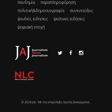
πανδημία
παραπληροφόρηση
πολιτική&δημοσιογραφία
συνεντεύξεις
ψευδείς ειδησεις
ψεύτικες ειδήσεις
ψηφιακή εποχή
© 2026 JAJ • Mε την επιφύλαξη παντός δικαιώματος.