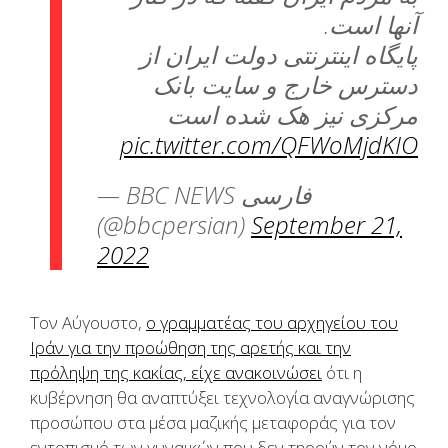
آنها است.
پایگاه اینترنتی دولت ایران از
دسترس خارج و سایت بانک
مرکزی نیز هک شده است
pic.twitter.com/QFWoMjdKIO
— BBC NEWS فارسی
(@bbcpersian)
September 21,
2022
Τον Αύγουστο,
ο γραμματέας του αρχηγείου του
Ιράν για την προώθηση της αρετής και την
πρόληψη της κακίας, είχε ανακοινώσει
ότι η
κυβέρνηση θα αναπτύξει τεχνολογία αναγνώρισης
προσώπου στα μέσα μαζικής μεταφοράς για τον
εντοπισμό των γυναικών που δεν τηρούν τον νόμο