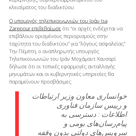
κλεισίματος του διαδικτύου.
Ο υπουργός τηλεπικοινωνιών του Ιράν Isa
Zarepour επιβεβαίωσε
ότι “οι αρχές ενδέχεται να
επιβάλουν ορισμένους περιορισμούς στην
ταχύτητα του διαδικτύου” για “λόγους ασφαλείας”.
Την Πέμπτη, ο αναπληρωτής υπουργός
Τηλεπικοινωνιών του Ιράν Μοχάμαντ Χανσαρί
δήλωσε ότι οι τοπικές εφαρμογές ανταλλαγής
μηνυμάτων και οι κυβερνητικές υπηρεσίες θα
παραμείνουν προσβάσιμες.
خوانساری معاون وزیر ارتباطات
و رییس سازمان فناوری
اطلاعات : دسترسی به
پیام‌رسان‌های بومی و
سرویس‌های دولتی بدون وقفه