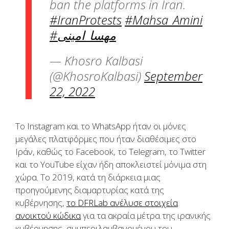
ban the platforms in Iran.
#IranProtests
#Mahsa_Amini
#مهسا_امینی
— Khosro Kalbasi
(@KhosroKalbasi)
September
22, 2022
Το Instagram και το WhatsApp ήταν οι μόνες
μεγάλες πλατφόρμες που ήταν διαθέσιμες στο
Ιράν, καθώς το Facebook, το Telegram, το Twitter
και το YouTube είχαν ήδη αποκλειστεί μόνιμα στη
χώρα. Το 2019, κατά τη διάρκεια μιας
προηγούμενης διαμαρτυρίας κατά της
κυβέρνησης,
το DFRLab ανέλυσε στοιχεία
ανοικτού κώδικα
για τα ακραία μέτρα της ιρανικής
κυβέρνησης, συμπεριλαμβανομένου του