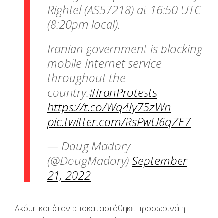
Rightel (AS57218) at 16:50 UTC
(8:20pm local).
Iranian government is blocking
mobile Internet service
throughout the
country.
#IranProtests
https://t.co/Wq4Iy75zWn
pic.twitter.com/RsPwU6qZE7
— Doug Madory
(@DougMadory)
September
21, 2022
Ακόμη και όταν αποκαταστάθηκε προσωρινά η