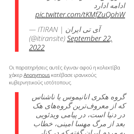
ادامه ادارد
pic.twitter.com/tKMfZuQohW
— ITIRAN | آی تی ایران
(@itiransite)
September 22,
2022
Οι παρατηρήσεις αυτές έγιναν αφού η κολεκτίβα
χάκερ
Anonymous
κατέβασε ιρανικούς
κυβερνητικούς ιστότοπους.
گروه هکری انانیموس یا ناشناس
که از معروف‌ترین گروه‌های هک
در دنیا است، در پیامی ویدئویی
بعد از مرگ مهسا امینی، خطاب
به مردم ایران گفته‌ که در کنار