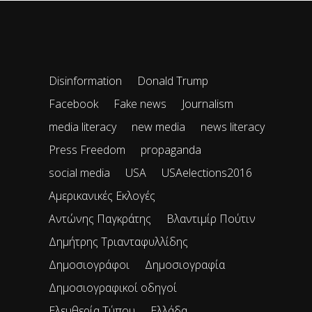
Disinformation
Donald Trump
Facebook
Fake news
Journalism
media literacy
new media
news literacy
Press Freedom
propaganda
social media
USA
USAelections2016
Αμερικανικές Εκλογές
Αντώνης Παγκράτης
Βλαντιμίρ Πούτιν
Δημήτρης Τριανταφυλλίδης
Δημοσιογράφοι
Δημοσιογραφία
Δημοσιογραφικοί οδηγοί
Ελευθερία Τύπου
Ελλάδα