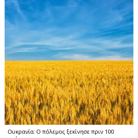
Ουκρανία: O πόλεμος ξεκίνησε πριν 100