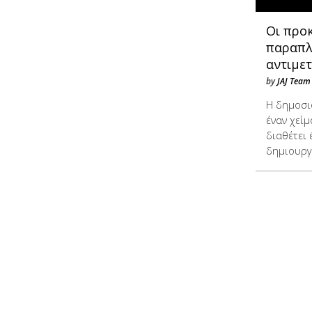
Οι προ
παραπλ
αντιμε
by
JAJ Team
Η δημοσι
έναν χεί
διαθέτει
δημιουρ