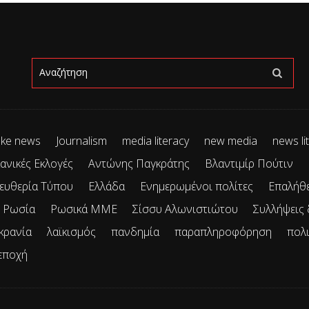
ke news
Journalism
media literacy
new media
news li
ανικές Εκλογές
Αντώνης Παγκράτης
Βλαντιμίρ Πούτιν
ευθερία Τύπου
Ελλάδα
Ενημερωμένοι πολίτες
Επαλήθ
Ρωσία
Ρωσικά ΜΜΕ
Σίσσυ Αλωνιστιώτου
Συλλήψεις
κρανία
λαϊκισμός
πανδημία
παραπληροφόρηση
πολ
εποχή