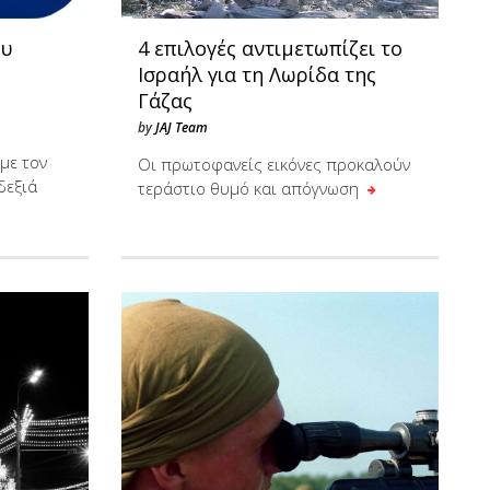
ου
4 επιλογές αντιμετωπίζει το
Ισραήλ για τη Λωρίδα της
Γάζας
by
JAJ Team
με τον
Οι πρωτοφανείς εικόνες προκαλούν
δεξιά
τεράστιο θυμό και απόγνωση