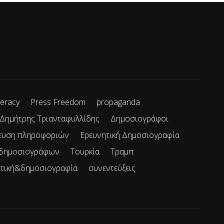
teracy
Press Freedom
propaganda
Δημήτρης Τριανταφυλλίδης
Δημοσιογράφοι
ευση πληροφοριών
Ερευνητική Δημοσιογραφία
 δημοσιογράφων
Τουρκία
Τραμπ
ιτική&δημοσιογραφία
συνεντεύξεις