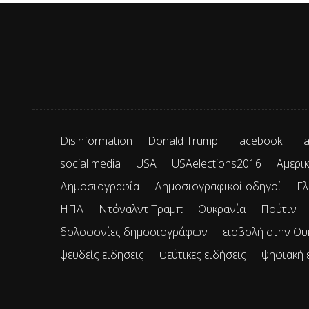
Disinformation
Donald Trump
Facebook
Fa
social media
USA
USAelections2016
Αμερικ
Δημοσιογραφία
Δημοσιογραφικοί οδηγοί
Ελ
ΗΠΑ
Ντόναλντ Τραμπ
Ουκρανία
Πούτιν
δολοφονίες δημοσιογράφων
εισβολή στην Ου
ψευδείς ειδησεις
ψεύτικες ειδήσεις
ψηφιακή 