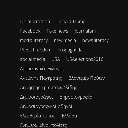
Disinformation
Donald Trump
Facebook
Fake news
Journalism
media literacy
new media
news literacy
Press Freedom
propaganda
social media
USA
USAelections2016
Αμερικανικές Εκλογές
Αντώνης Παγκράτης
Βλαντιμίρ Πούτιν
Δημήτρης Τριανταφυλλίδης
Δημοσιογράφοι
Δημοσιογραφία
Δημοσιογραφικοί οδηγοί
Ελευθερία Τύπου
Ελλάδα
Ενημερωμένοι πολίτες