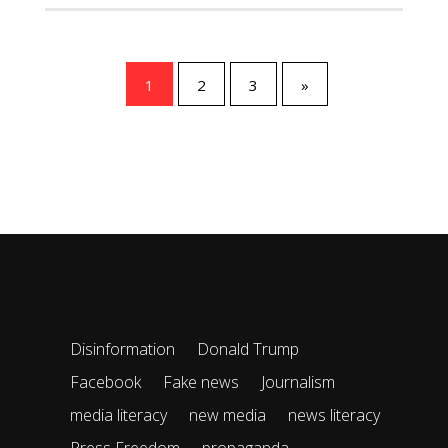
1
2
3
»
Disinformation
Donald Trump
Facebook
Fake news
Journalism
media literacy
new media
news literacy
Press Freedom
propaganda