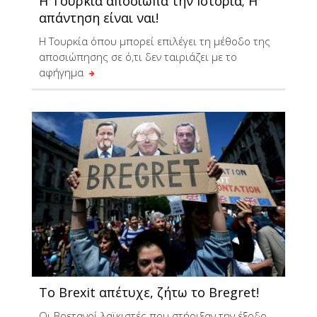
Η Τουρκία αποσιωπά την Ιστορία; Η
απάντηση είναι ναι!
Η Τουρκία όπου μπορεί επιλέγει τη μέθοδο της
αποσιώπησης σε ό,τι δεν ταιριάζει με το
αφήγημα
To Brexit απέτυχε, ζήτω το Bregret!
Οι Βρετανοί λαϊκιστές που στήριξαν την έξοδο