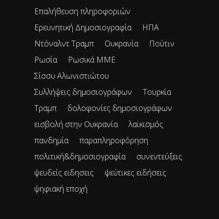
Επαλήθευση πληροφοριών
Ερευνητική Δημοσιογραφία
ΗΠΑ
Ντόναλντ Τραμπ
Ουκρανία
Πούτιν
Ρωσία
Ρωσικά ΜΜΕ
Σίσσυ Αλωνιστιώτου
Συλλήψεις δημοσιογράφων
Τουρκία
Τραμπ
δολοφονίες δημοσιογράφων
εισβολή στην Ουκρανία
λαϊκισμός
πανδημία
παραπληροφόρηση
πολιτική&δημοσιογραφία
συνεντεύξεις
ψευδείς ειδησεις
ψεύτικες ειδήσεις
ψηφιακή εποχή