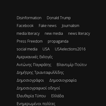
Disinformation
Donald Trump
Facebook
Fake news
Journalism
media literacy
new media
news literacy
Press Freedom
propaganda
social media
USA
USAelections2016
Αμερικανικές Εκλογές
Αντώνης Παγκράτης
Βλαντιμίρ Πούτιν
Δημήτρης Τριανταφυλλίδης
Δημοσιογράφοι
Δημοσιογραφία
Δημοσιογραφικοί οδηγοί
Ελευθερία Τύπου
Ελλάδα
Ενημερωμένοι πολίτες