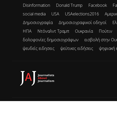
Disinformation
Donald Trump
Facebook
Fa
social media
USA
USAelections2016
Αμερικ
Δημοσιογραφία
Δημοσιογραφικοί οδηγοί
Ελ
ΗΠΑ
Ντόναλντ Τραμπ
Ουκρανία
Πούτιν
δολοφονίες δημοσιογράφων
εισβολή στην Ου
ψευδείς ειδησεις
ψεύτικες ειδήσεις
ψηφιακή 
© 2026 JAJ • Mε την επιφύλαξη παντός δικαιώματος.