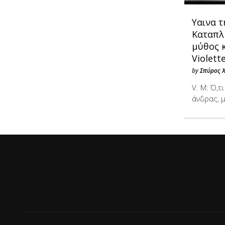
Υαινα τ
Καταπλ
μύθος κ
Violett
by
Σπύρος 
V. M: Ό,τ
άνδρας, 