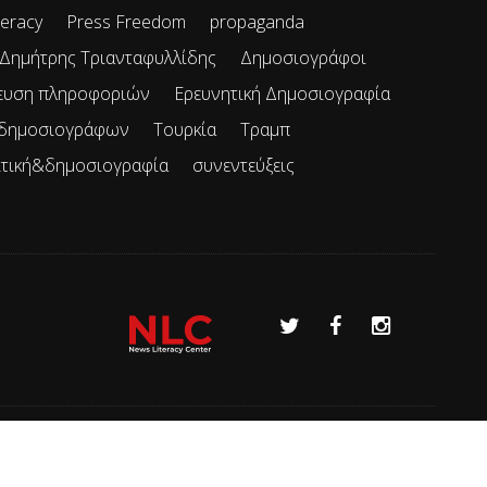
teracy
Press Freedom
propaganda
Δημήτρης Τριανταφυλλίδης
Δημοσιογράφοι
ευση πληροφοριών
Ερευνητική Δημοσιογραφία
 δημοσιογράφων
Τουρκία
Τραμπ
ιτική&δημοσιογραφία
συνεντεύξεις
Όροι χρήσης
Επικοινωνία