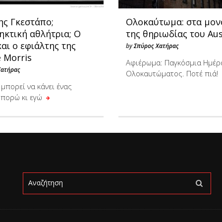
ης Γκεστάπο;
Ολοκαύτωμα: στα μον
ηκτική αθλήτρια; Ο
της θηριωδίας του Au
αι ο εφιάλτης της
by
Σπύρος Χατήρας
e Morris
Αφιέρωμα: Παγκόσμια Ημέρ
Χατήρας
Ολοκαυτώματος. Ποτέ πιά!
ι μπορεί να κάνει ένας
μπορώ κι εγώ