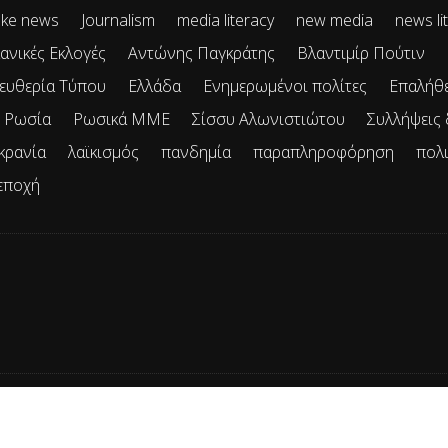
ke news
Journalism
media literacy
new media
news li
ανικές Εκλογές
Αντώνης Παγκράτης
Βλαντιμίρ Πούτιν
ευθερία Τύπου
Ελλάδα
Ενημερωμένοι πολίτες
Επαλήθ
Ρωσία
Ρωσικά ΜΜΕ
Σίσσυ Αλωνιστιώτου
Συλλήψεις
κρανία
λαϊκισμός
πανδημία
παραπληροφόρηση
πολ
εποχή