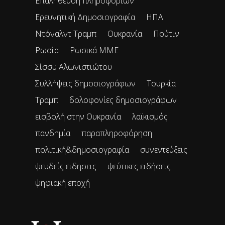
Επαλήθευση πληροφοριών
Ερευνητική Δημοσιογραφία
ΗΠΑ
Ντόναλντ Τραμπ
Ουκρανία
Πούτιν
Ρωσία
Ρωσικά ΜΜΕ
Σίσσυ Αλωνιστιώτου
Συλλήψεις δημοσιογράφων
Τουρκία
Τραμπ
δολοφονίες δημοσιογράφων
εισβολή στην Ουκρανία
λαϊκισμός
πανδημία
παραπληροφόρηση
πολιτική&δημοσιογραφία
συνεντεύξεις
ψευδείς ειδησεις
ψεύτικες ειδήσεις
ψηφιακή εποχή