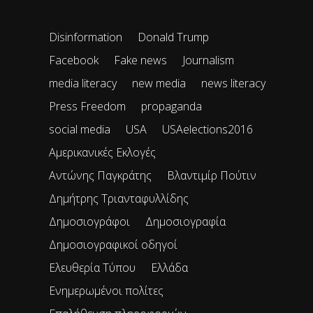
Disinformation
Donald Trump
Facebook
Fake news
Journalism
media literacy
new media
news literacy
Press Freedom
propaganda
social media
USA
USAelections2016
Αμερικανικές Εκλογές
Αντώνης Παγκράτης
Βλαντιμίρ Πούτιν
Δημήτρης Τριανταφυλλίδης
Δημοσιογράφοι
Δημοσιογραφία
Δημοσιογραφικοί οδηγοί
Ελευθερία Τύπου
Ελλάδα
Ενημερωμένοι πολίτες