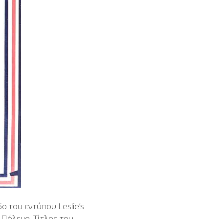
 του εντύπου Leslie’s
 Πόλεμο. Τίτλος του