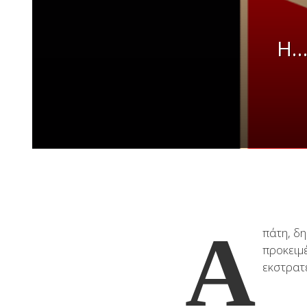
H…
A
πάτη, δ
προκειμ
εκστρατ