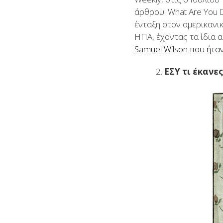
άρθρου: What Are You D
ένταξη στον αμερικανι
ΗΠΑ, έχοντας τα ίδια α
Samuel Wilson που ήτα
ΕΣΥ τι έκανες