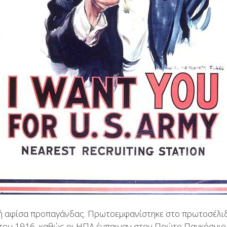
ή αφίσα προπαγάνδας. Πρωτοεμφανίστηκε στο πρωτοσέλιδο
υ του 1916, καθώς οι ΗΠΑ έμπαιναν στον Πρώτο Παγκόσμιο