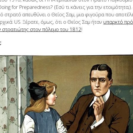
oing for Preparedness? (Εσύ τι κάνεις για την ετοιμότητα;)
κό στρατό απευθύνει ο Θείος Σαμ, μια φιγούρα που αποτέ
ρχικά: US. Ξέρατε, όμως, ότι ο Θείος Σαμ ήταν
υπαρκτό πρ
ν στρατιώτης στον πόλεμο του 1812
!
;