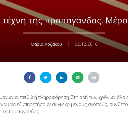
 τέχνη της προπαγάνδας. Μέρος
Μαρία Κοζάκου
02.12.2016
ημαγωγία, πειθώ ή πληροφόρηση; Στη ροή των χρόνων όλα 
ένου να εξυπηρετήσουν συγκεκριμένους σκοπούς, συνθέτ
είες προπαγάνδας.