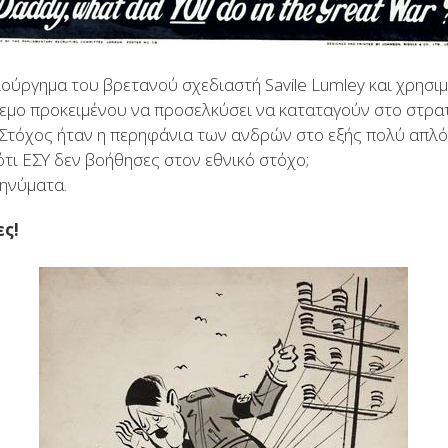
μιούργημα του βρετανού σχεδιαστή Savile Lumley και χρησι
μο προκειμένου να προσελκύσει να καταταγούν στο στρα
. Στόχος ήταν η περηφάνια των ανδρών στο εξής πολύ απλό 
ότι ΕΣΥ δεν βοήθησες στον εθνικό στόχο;
ηνύματα.
ες!