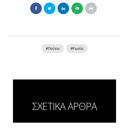
#Πούτιν
#Ρωσία
ΣΧΕΤΙΚΑ ΑΡΘΡΑ