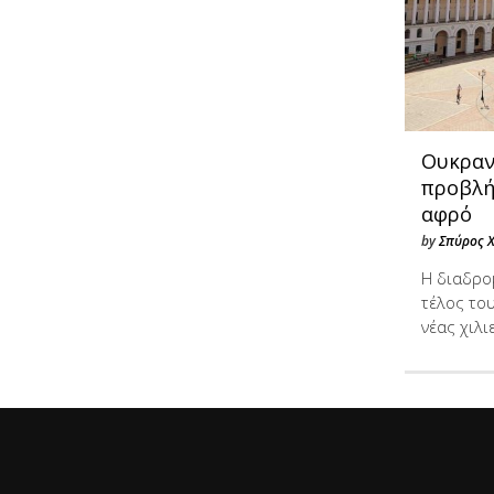
Ουκρανί
προβλή
αφρό
by
Σπύρος 
Η διαδρο
τέλος το
νέας χιλι