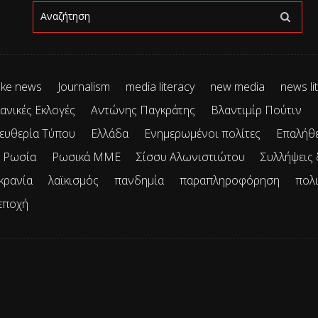
ke news
Journalism
media literacy
new media
news li
ανικές Εκλογές
Αντώνης Παγκράτης
Βλαντιμίρ Πούτιν
ευθερία Τύπου
Ελλάδα
Ενημερωμένοι πολίτες
Επαλήθ
Ρωσία
Ρωσικά ΜΜΕ
Σίσσυ Αλωνιστιώτου
Συλλήψεις
κρανία
λαϊκισμός
πανδημία
παραπληροφόρηση
πολ
εποχή