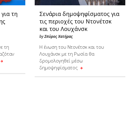
 για τη
Σενάρια δημοψηφίσματος για
ης
τις περιοχές του Ντονέτσκ
και του Λουχάνσκ
by
Σπύρος Χατήρας
ε τη
Η ένωση του Ντονέτσκ και του
αζόταν
Λουχάνσκ με τη Ρωσία θα
δρομολογηθεί μέσω
δημοψηφίσματος