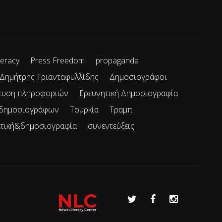
teracy
Press Freedom
propaganda
Δημήτρης Τριανταφυλλίδης
Δημοσιογράφοι
ευση πληροφοριών
Ερευνητική Δημοσιογραφία
 δημοσιογράφων
Τουρκία
Τραμπ
ιτική&δημοσιογραφία
συνεντεύξεις