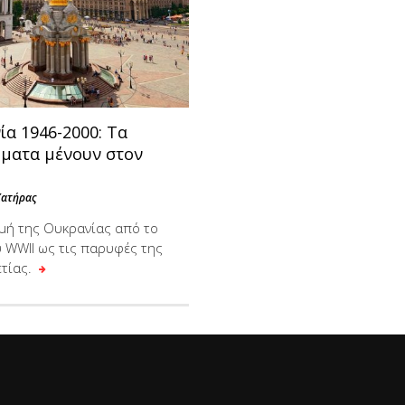
α 1946-2000: Τα
ματα μένουν στον
Χατήρας
μή της Ουκρανίας από το
υ WWII ως τις παρυφές της
ετίας.