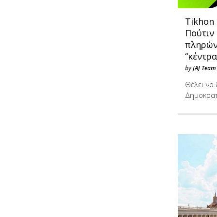
Tikhon 
Πούτιν
πληρών
“κέντρα
by
JAJ Team
Θέλει να 
Δημοκρατ