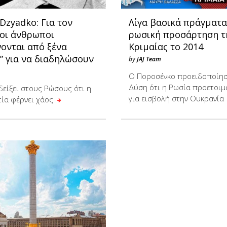
Dzyadko: Για τον
Λίγα βασικά πράγματα
 οι άνθρωποι
ρωσική προσάρτηση τ
ονται από ξένα
Κριμαίας το 2014
” για να διαδηλώσουν
by
JAJ Team
Ο Ποροσένκο προειδοποίησ
Δύση ότι η Ρωσία προετοιμ
δείξει στους Ρώσους ότι η
για εισβολή στην Ουκρανία
ία φέρνει χάος