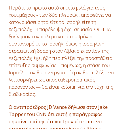
Παρότι το πρώτο αυτό σημείο μιλά για τους
«συμμάχους» των δύο πλευρών, αποφεύγει να
κατονομάσει ρητά είτε το Ισραήλ είτε τη
Χεζμπολάχ. Η παράλειψη έχει σημασία. Οι ΗΠΑ
ξεκίνησαν τον πόλεμο κατά του Ιράν σε
συντονισμό με το Ισραήλ, όμως η ισραηλινή
στρατιωτική δράση στον Λίβανο εναντίον της
Χεζμπολάχ έχει ήδη περιπλέξει την προσπάθεια
επίτευξης συμφωνίας. Επομένως, η στάση του
Ισραήλ —αν θα συνεργαστεί ή αν θα επιλέξει να
λειτουργήσει ως αποσταθεροποιητικός
παράγοντας— θα είναι κρίσιμη για την τύχη της
διαδικασίας.
Ο αντιπρόεδρος JD Vance δήλωσε στον Jake
Tapper του CNN ότι αυτή η παράγραφος
σημαίνει επίσης ότι «οι Ιρανοί πρέπει να
σταματήσουν να χρηματοδοτούν βίαιες