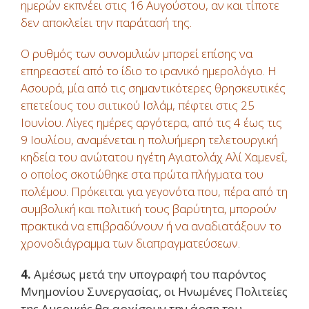
ημερών εκπνέει στις 16 Αυγούστου, αν και τίποτε
δεν αποκλείει την παράτασή της.
Ο ρυθμός των συνομιλιών μπορεί επίσης να
επηρεαστεί από το ίδιο το ιρανικό ημερολόγιο. Η
Ασουρά, μία από τις σημαντικότερες θρησκευτικές
επετείους του σιιτικού Ισλάμ, πέφτει στις 25
Ιουνίου. Λίγες ημέρες αργότερα, από τις 4 έως τις
9 Ιουλίου, αναμένεται η πολυήμερη τελετουργική
κηδεία του ανώτατου ηγέτη Αγιατολάχ Αλί Χαμενεΐ,
ο οποίος σκοτώθηκε στα πρώτα πλήγματα του
πολέμου. Πρόκειται για γεγονότα που, πέρα από τη
συμβολική και πολιτική τους βαρύτητα, μπορούν
πρακτικά να επιβραδύνουν ή να αναδιατάξουν το
χρονοδιάγραμμα των διαπραγματεύσεων.
4.
Αμέσως μετά την υπογραφή του παρόντος
Μνημονίου Συνεργασίας, οι Ηνωμένες Πολιτείες
της Αμερικής θα αρχίσουν την άρση του