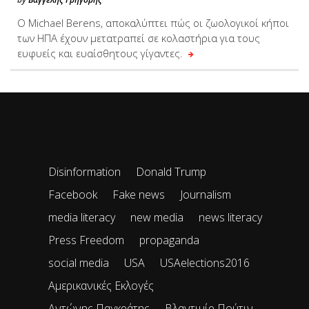
Ο Michael Berens, αποκαλύπτει πώς οι ζωολογικοί κήποι
των ΗΠΑ έχουν μετατραπεί σε κολαστήρια για τους
ευφυείς και ευαίσθητους γίγαντες.
Disinformation
Donald Trump
Facebook
Fake news
Journalism
media literacy
new media
news literacy
Press Freedom
propaganda
social media
USA
USAelections2016
Αμερικανικές Εκλογές
Αντώνης Παγκράτης
Βλαντιμίρ Πούτιν