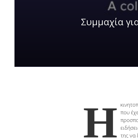
Συμμαχία γι
Η
κινητο
που έχ
προσπα
ειδήσε
της να 