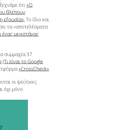
 ξεχνάμε ότι
«Ο
που βλέπουν
η εξουσία».
Το ίδιο και
ήσει τα «αποτελέσματα
ι ένας μεγιστάνας
ια συμμαχία 37
b
(Tι είναι το Google
λατφόρμα
«CrossCheck»
.
νται οι ψεύτικες
ι όχι μόνο.