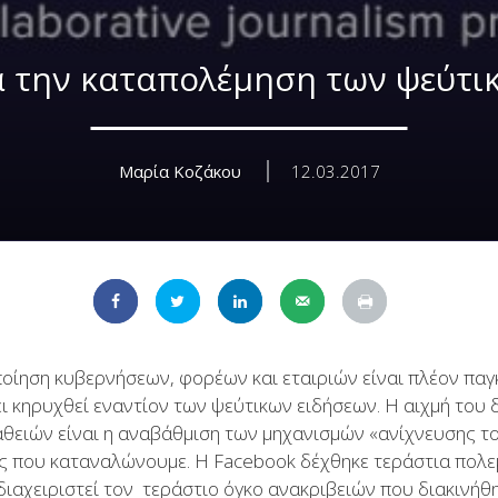
α την καταπολέμηση των ψεύτι
Μαρία Κοζάκου
12.03.2017
ποίηση κυβερνήσεων, φορέων και εταιριών είναι πλέον παγ
ει κηρυχθεί εναντίον των ψεύτικων ειδήσεων. H αιχμή του
θειών είναι η αναβάθμιση των μηχανισμών «ανίχνευσης τ
ις που καταναλώνουμε. Η Facebook δέχθηκε τεράστια πολεμ
διαχειριστεί τον τεράστιο όγκο ανακριβειών που διακινήθη