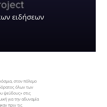
κων ειδήσεων
κόσμια, στον πόλεμο
 δόρατος όλων των
ου ψεύδους» στις
ική για την αδυναμία
καν πριν τις