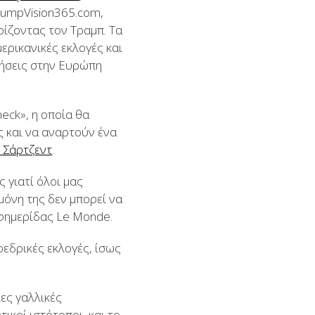
TrumpVision365.com,
ρίζοντας τον Τραμπ. Τα
ερικανικές εκλογές και
ρήσεις στην Ευρώπη
eck», η οποία θα
 και να αναρτούν ένα
ι Σάρτζεντ
.
 γιατί όλοι μας
μόνη της δεν μπορεί να
εφημερίδας Le Monde.
εδρικές εκλογές, ίσως
ες γαλλικές
τικοί ιστότοποι, και το