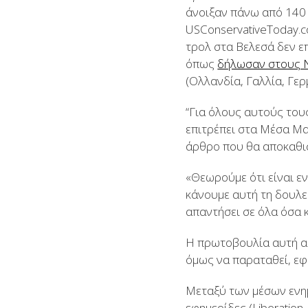
άνοιξαν πάνω από 140 
USConservativeToday.c
τρολ στα Βελεσά δεν ε
όπως
δήλωσαν στους 
(Ολλανδία, Γαλλία, Γερ
“Για όλους αυτούς του
επιτρέπει στα Μέσα Μα
άρθρο που θα αποκαθιστ
«Θεωρούμε ότι είναι ε
κάνουμε αυτή τη δουλει
απαντήσει σε όλα όσα 
Η πρωτοβουλία αυτή αφ
όμως να παραταθεί, εφ
Μεταξύ των μέσων ενημ
εφημερίδες (Liberation