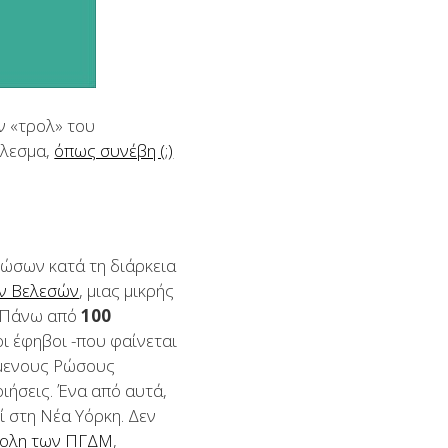
ν «τρολ» του
έλεσμα,
όπως συνέβη (;)
Ρώσων κατά τη διάρκεια
ν Βελεσών
, μιας μικρής
, Πάνω από
100
ι έφηβοι -που φαίνεται
θέμενους Ρώσους
ιήσεις. Ένα από αυτά,
ί στη Νέα Υόρκη. Δεν
πολη των ΠΓΔΜ
,