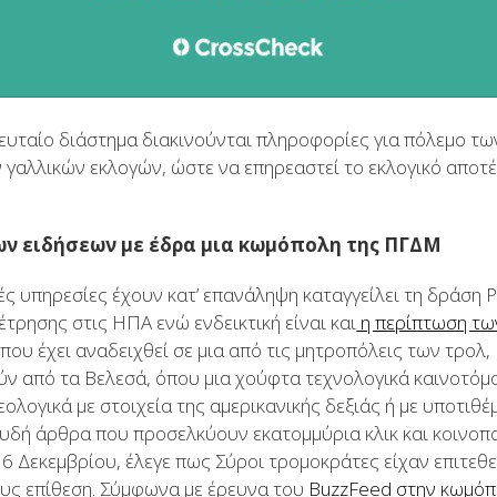
λευταίο διάστημα διακινούνται πληροφορίες για πόλεμο τω
ν γαλλικών εκλογών, ώστε να επηρεαστεί το εκλογικό αποτ
ων ειδήσεων με έδρα μια κωμόπολη της ΠΓΔΜ
κές υπηρεσίες έχουν κατ’ επανάληψη καταγγείλει τη δράση 
τρησης στις ΗΠΑ ενώ ενδεικτική είναι και
η περίπτωση τω
ου έχει αναδειχθεί σε μια από τις μητροπόλεις των τρολ
ύν από τα Βελεσά, όπου μια χούφτα τεχνολογικά καινοτόμο
εολογικά με στοιχεία της αμερικανικής δεξιάς ή με υποτι
υδή άρθρα που προσελκύουν εκατομμύρια κλικ και κοινοπο
 6 Δεκεμβρίου, έλεγε πως Σύροι τρομοκράτες είχαν επιτεθε
δους επίθεση. Σύμφωνα με έρευνα του
BuzzFeed στην κωμό