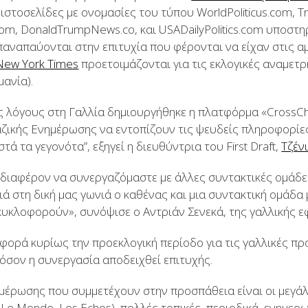
ιστοσελίδες με ονομασίες του τύπου WorldPoliticus.com, 
om, DonaldTrumpNews.co, και USADailyPolitics.com υποστη
παναπαύονται στην επιτυχία που φέρονται να είχαν στις αμ
New York Times
προετοιμάζονται για τις εκλογικές αναμετ
μανία).
ς λόγους στη Γαλλία δημιουργήθηκε η πλατφόρμα «CrossCh
ζικής Ενημέρωσης να εντοπίζουν τις ψευδείς πληροφορίες
ά τα γεγονότα”, εξηγεί η διευθύντρια του First Draft,
Τζέν
νδιαφέρον να συνεργαζόμαστε με άλλες συντακτικές ομάδες
ά στη δική μας γωνιά ο καθένας και μια συντακτική ομάδα 
κυκλοφορούν», συνόψισε ο Αντριάν Σενεκά, της γαλλικής 
ορά κυρίως την προεκλογική περίοδο για τις γαλλικές προ
όσον η συνεργασία αποδειχθεί επιτυχής.
έρωσης που συμμετέχουν στην προσπάθεια είναι οι μεγάλ
, Le Monde, Les Echos), πολλές τοπικές, περιοδικά, ενημερω