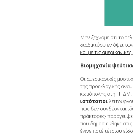
Μην ξεχνάμε ότι το τε
διαδικτύου εν όψει τω
και με τις αμερικανικές.
Βιομηχανία ψεύτικ
Οι αμερικανικές μυστι
της προεκλογικής αναμέ
κωμόπολης στη ΠΓΔΜ, π
ιστότοποι
λειτουργο
πως δεν συνδέονται ιδ
πράκτορες- παράγει ψε
που δημοσιεύθηκε στις
έγινε ποτέ τέτοιου εί