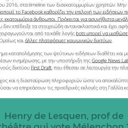
του 2016, στα timeline των δισεκατομμυρίων χρηστών. Μην
οποιεί το Facebook καθορίζει την επιλογή των ειδήσεων 
ς εκατομμύρια άνθρωποι. Πρόκειται για ασυνήθιστα μεγάλ
ου δεν επέδειξε τα στοιχειώδη αντανακλαστικά και έχει αφ
χειραγωγούνται από τα κάθε λογής
bots μπορεί να μισθώσε
 Ομοίως και
άλλες πλατφόρμες κοινωνικών δικτύων
.
ημα καταπολέμησης των ψεύτικων ειδήσεων διαθέτει και μ
μέσων ενημέρωσης, με την υποστήριξη της
Google News La
θνούς δικτύου
First Draft
, που έθεσαν σε λειτουργία την π
εγχος και η διασταύρωση πληροφοριών ώστε να αποκαλύπτο
ύσαν να επηρεάσουν τις προεδρικές εκλογές στη Γαλλία κα