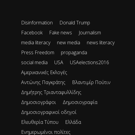
Disinformation
Donald Trump
Facebook
Fake news
Journalism
media literacy
new media
news literacy
Press Freedom
propaganda
social media
USA
USAelections2016
Αμερικανικές Εκλογές
Αντώνης Παγκράτης
Βλαντιμίρ Πούτιν
Δημήτρης Τριανταφυλλίδης
Δημοσιογράφοι
Δημοσιογραφία
Δημοσιογραφικοί οδηγοί
Ελευθερία Τύπου
Ελλάδα
Ενημερωμένοι πολίτες