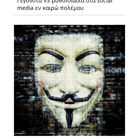
Γεγονότα VS μυθοπλασία στα social
media εν καιρώ πολέμου