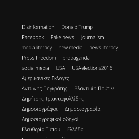
Disinformation
Donald Trump
Facebook
Fake news
Journalism
media literacy
new media
news literacy
Press Freedom
propaganda
social media
USA
USAelections2016
Αμερικανικές Εκλογές
Αντώνης Παγκράτης
Βλαντιμίρ Πούτιν
Δημήτρης Τριανταφυλλίδης
Δημοσιογράφοι
Δημοσιογραφία
Δημοσιογραφικοί οδηγοί
Ελευθερία Τύπου
Ελλάδα