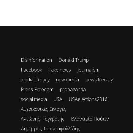
Disinformation
Donald Trump
Facebook
Fake news
Journalism
media literacy
new media
news literacy
Press Freedom
propaganda
social media
USA
USAelections2016
Αμερικανικές Εκλογές
Αντώνης Παγκράτης
Βλαντιμίρ Πούτιν
Δημήτρης Τριανταφυλλίδης