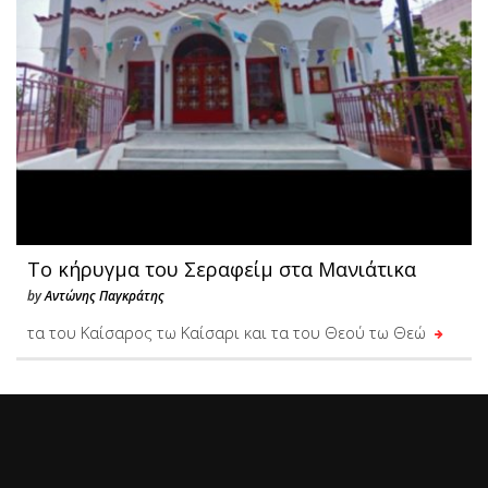
Το κήρυγμα του Σεραφείμ στα Μανιάτικα
by
Αντώνης Παγκράτης
τα του Καίσαρος τω Καίσαρι και τα του Θεού τω Θεώ