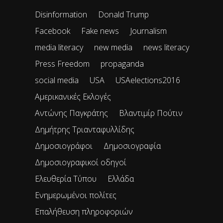
Disinformation
Donald Trump
Facebook
Fake news
Journalism
media literacy
new media
news literacy
Press Freedom
propaganda
social media
USA
USAelections2016
Αμερικανικές Εκλογές
Αντώνης Παγκράτης
Βλαντιμίρ Πούτιν
Δημήτρης Τριανταφυλλίδης
Δημοσιογράφοι
Δημοσιογραφία
Δημοσιογραφικοί οδηγοί
Ελευθερία Τύπου
Ελλάδα
Ενημερωμένοι πολίτες
Επαλήθευση πληροφοριών