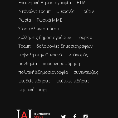
Ερευνητική Δημοσιογραφία
ΗΠΑ
Ντόναλντ Τραμπ
Ουκρανία
Πούτιν
Ρωσία
Ρωσικά ΜΜΕ
Σίσσυ Αλωνιστιώτου
Συλλήψεις δημοσιογράφων
Τουρκία
Τραμπ
δολοφονίες δημοσιογράφων
εισβολή στην Ουκρανία
λαϊκισμός
πανδημία
παραπληροφόρηση
πολιτική&δημοσιογραφία
συνεντεύξεις
ψευδείς ειδησεις
ψεύτικες ειδήσεις
ψηφιακή εποχή