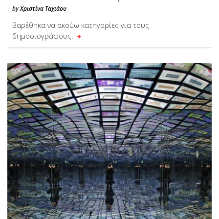
by
Χριστίνα Ταχιάου
Bαρέθηκα να ακούω κατηγορίες για τους
δημοσιογράφους.