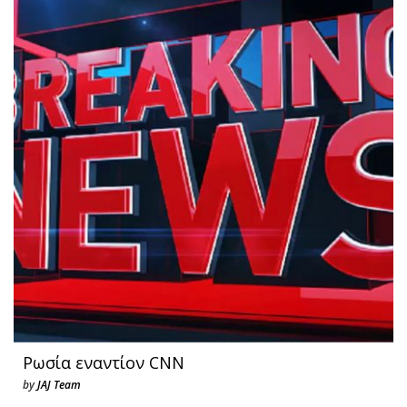
Ρωσία εναντίον CNN
by
JAJ Team