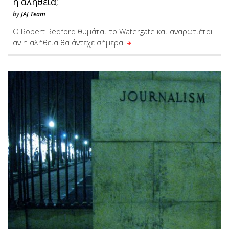
η αλήθεια;
by
JAJ Team
Ο Robert Redford θυμάται το Watergate και αναρωτιέται
αν η αλήθεια θα άντεχε σήμερα