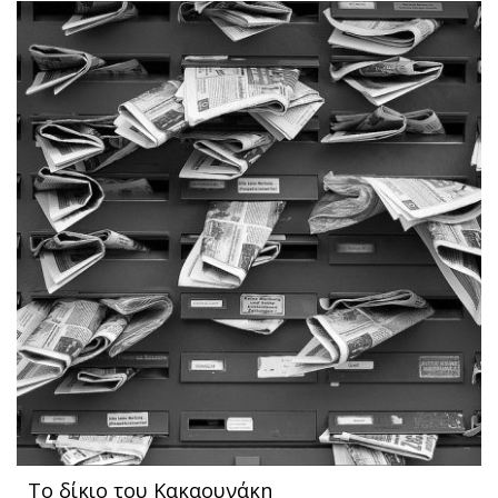
Το δίκιο του Κακαουνάκη