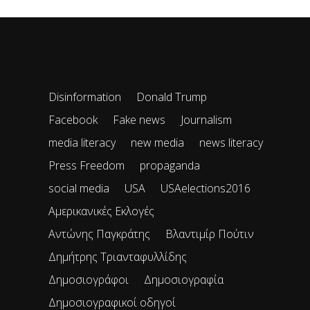
Disinformation
Donald Trump
Facebook
Fake news
Journalism
media literacy
new media
news literacy
Press Freedom
propaganda
social media
USA
USAelections2016
Αμερικανικές Εκλογές
Αντώνης Παγκράτης
Βλαντιμίρ Πούτιν
Δημήτρης Τριανταφυλλίδης
Δημοσιογράφοι
Δημοσιογραφία
Δημοσιογραφικοί οδηγοί