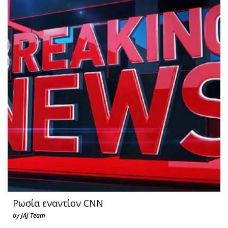
Ρωσία εναντίον CNN
by
JAJ Team