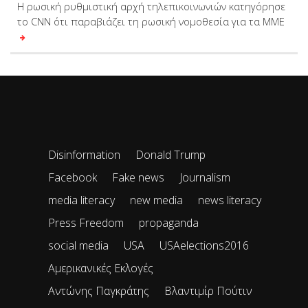
Η ρωσική ρυθμιστική αρχή τηλεπικοινωνιών κατηγόρησε
το CNN ότι παραβιάζει τη ρωσική νομοθεσία για τα ΜΜΕ
Disinformation
Donald Trump
Facebook
Fake news
Journalism
media literacy
new media
news literacy
Press Freedom
propaganda
social media
USA
USAelections2016
Αμερικανικές Εκλογές
Αντώνης Παγκράτης
Βλαντιμίρ Πούτιν