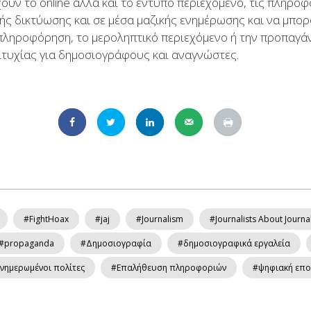
χουν το online αλλά και το έντυπο περιεχόμενο, τις πληρο
ής δικτύωσης και σε μέσα μαζικής ενημέρωσης και να μπορ
πληροφόρηση, το μεροληπτικό περιεχόμενο ή την προπαγάν
ιτυχίας για δημοσιογράφους και αναγνώστες.
#FightHoax
#jaj
#Journalism
#Journalists About Journa
#propaganda
#Δημοσιογραφία
#δημοσιογραφικά εργαλεία
νημερωμένοι πολίτες
#Επαλήθευση πληροφοριών
#ψηφιακή επο