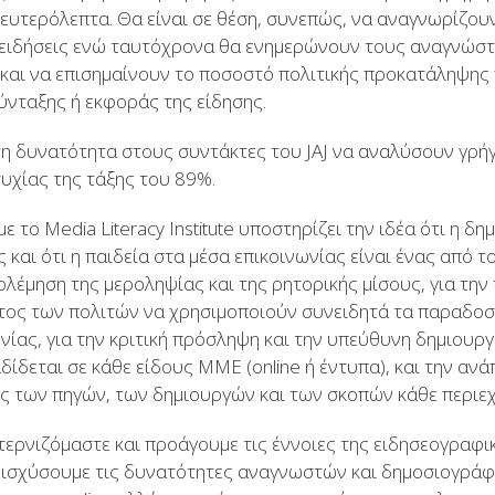
δευτερόλεπτα. Θα είναι σε θέση, συνεπώς, να αναγνωρίζου
 ειδήσεις ενώ ταυτόχρονα θα ενημερώνουν τους αναγνώστες 
 και να επισημαίνουν το ποσοστό πολιτικής προκατάληψης 
ύνταξης ή εκφοράς της είδησης.
 τη δυνατότητα στους συντάκτες του JAJ να αναλύσουν γρή
τυχίας της τάξης του 89%.
 με το Media Literacy Institute υποστηρίζει την ιδέα ότι η δ
 και ότι η παιδεία στα μέσα επικοινωνίας είναι ένας από 
ολέμηση της μεροληψίας και της ρητορικής μίσους, για τη
τος των πολιτών να χρησιμοποιούν συνειδητά τα παραδοσ
νίας, για την κριτική πρόσληψη και την υπεύθυνη δημιουρ
ίδεται σε κάθε είδους ΜΜΕ (online ή έντυπα), και την ανά
ς των πηγών, των δημιουργών και των σκοπών κάθε περιε
στερνιζόμαστε και προάγουμε τις έννοιες της ειδησεογραφι
 ενισχύσουμε τις δυνατότητες αναγνωστών και δημοσιογρ