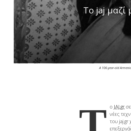
Το jaj μαζ
A 106-year-old Armenian
T
ο
JAJ.gr
σε
νέες τεχν
του jaj.
επεξεργά