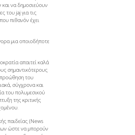
ν και να δημοσιεύουν
του jaj για τις
που πιθανόν έχει
γορα μια οποιοδήποτε
ημοκρατία απαιτεί καλά
τους σημαντικότερους
ν προώθηση του
ιακά, σύγχρονα και
γία του πολυμεσικού
πτυξη της κριτικής
χομένου.
κής παιδείας (News
άφων ώστε να μπορούν