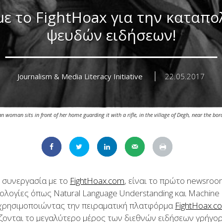
ί με το FightHoax για την καταπ
ψευδών ειδήσεων!
Journalism & Media Literacy Initiative
22.05.2017
 woman sits in front of her home guarding it with a rifle, in the village of Degh, near the bor
 συνεργασία με το
FightHoax.com
, είναι το πρώτο newsroo
ολογίες όπως Natural Language Understanding και Machine 
gr χρησιμοποιώντας την πειραματική πλατφόρμα
FightHoax.c
ζονται το μεγαλύτερο μέρος των διεθνών ειδήσεων γρήγορ