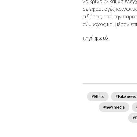
να κρίνουν και να ελέγ
σε εφαρμογές κοινωνικ
ειδήσεις από την παρα
σύμμαχος και μέσον επ
πηγή φωτό
#Ethics
#Fake news
#new media
#Ε