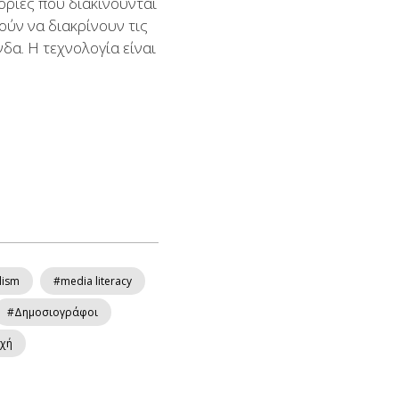
φορίες που διακινούνται
ούν να διακρίνουν τις
δα. Η τεχνολογία είναι
lism
#media literacy
#Δημοσιογράφοι
χή