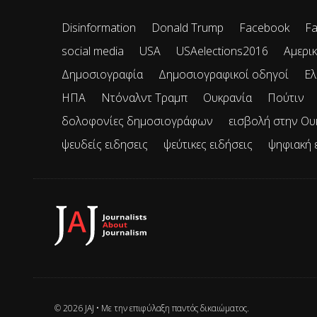
Disinformation
Donald Trump
Facebook
Fa
social media
USA
USAelections2016
Αμερικ
Δημοσιογραφία
Δημοσιογραφικοί οδηγοί
Ελ
ΗΠΑ
Ντόναλντ Τραμπ
Ουκρανία
Πούτιν
δολοφονίες δημοσιογράφων
εισβολή στην Ου
ψευδείς ειδησεις
ψεύτικες ειδήσεις
ψηφιακή 
© 2026 JAJ • Mε την επιφύλαξη παντός δικαιώματος.