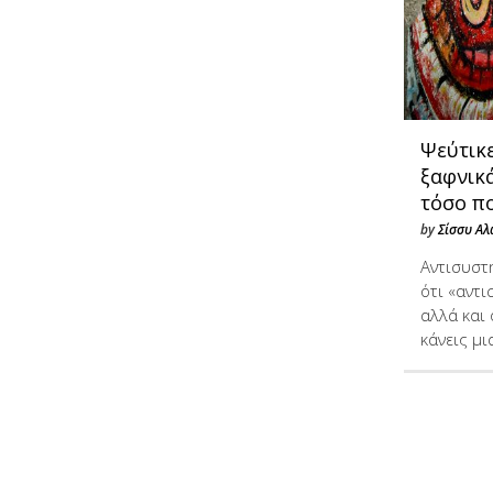
Ψεύτικε
ξαφνικ
τόσο π
by
Σίσσυ Αλ
Αντισυστ
ότι «αντι
αλλά και
κάνεις μ