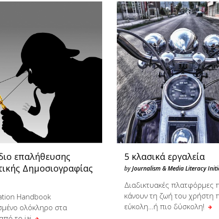
ίδιο επαλήθευσης
5 κλασικά εργαλεία
τικής Δημοσιογραφίας
by
Journalism & Media Literacy Initi
Διαδικτυακές πλατφόρμες 
κάνουν τη ζωή του χρήστη 
cation Handbook
εύκολη…ή πιο δύσκολη!
μένο ολόκληρο στα
από το jaj