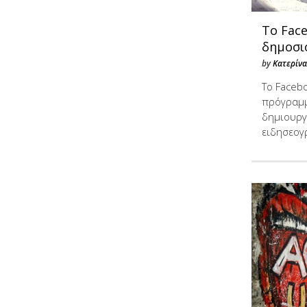
Το Face
δημοσι
by
Κατερίν
Το Faceb
πρόγραμμ
δημιουργ
ειδησεογ