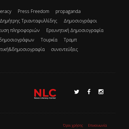
teracy
Press Freedom
propaganda
Δημήτρης Τριανταφυλλίδης
Δημοσιογράφοι
ευση πληροφοριών
Ερευνητική Δημοσιογραφία
 δημοσιογράφων
Τουρκία
Τραμπ
ιτική&δημοσιογραφία
συνεντεύξεις
Όροι χρήσης
Επικοινωνία