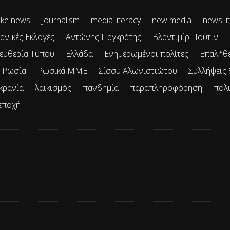
ke news
Journalism
media literacy
new media
news li
ανικές Εκλογές
Αντώνης Παγκράτης
Βλαντιμίρ Πούτιν
ευθερία Τύπου
Ελλάδα
Ενημερωμένοι πολίτες
Επαλήθ
Ρωσία
Ρωσικά ΜΜΕ
Σίσσυ Αλωνιστιώτου
Συλλήψεις
κρανία
λαϊκισμός
πανδημία
παραπληροφόρηση
πολ
εποχή