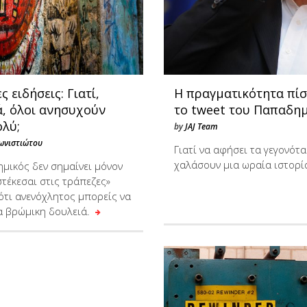
ς ειδήσεις: Γιατί,
Η πραγματικότητα πί
ά, όλοι ανησυχούν
το tweet του Παπαδη
ολύ;
by
JAJ Team
ωνιστιώτου
Γιατί να αφήσει τα γεγονότα
χαλάσουν μια ωραία ιστορί
ημικός δεν σημαίνει μόνον
στέκεσαι στις τράπεζες»
 ότι ανενόχλητος μπορείς να
ια βρώμικη δουλειά.