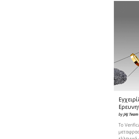
Εγχειρ
Ερευνη
by
JAJ Team
Το Verifi
μεταφρασ
ελληνικά 