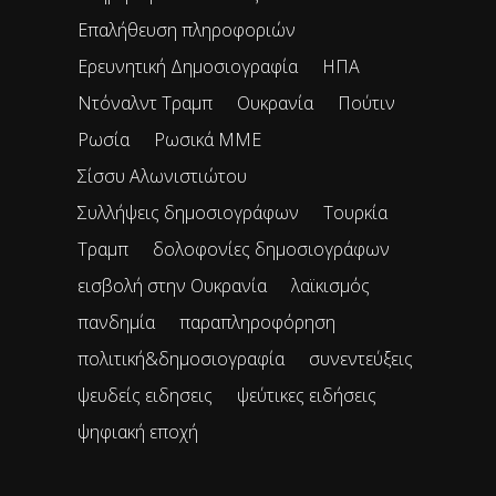
Επαλήθευση πληροφοριών
Ερευνητική Δημοσιογραφία
ΗΠΑ
Ντόναλντ Τραμπ
Ουκρανία
Πούτιν
Ρωσία
Ρωσικά ΜΜΕ
Σίσσυ Αλωνιστιώτου
Συλλήψεις δημοσιογράφων
Τουρκία
Τραμπ
δολοφονίες δημοσιογράφων
εισβολή στην Ουκρανία
λαϊκισμός
πανδημία
παραπληροφόρηση
πολιτική&δημοσιογραφία
συνεντεύξεις
ψευδείς ειδησεις
ψεύτικες ειδήσεις
ψηφιακή εποχή