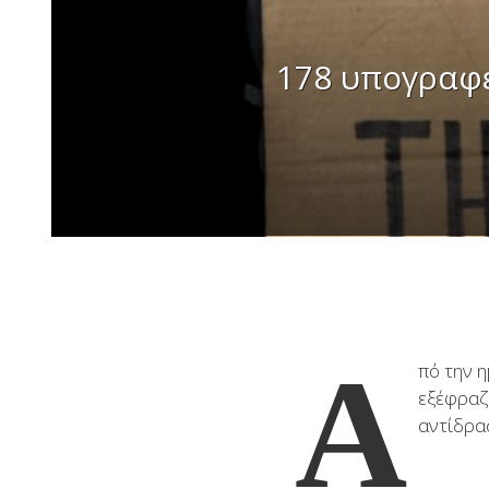
178 υπογραφ
Α
πό την 
εξέφραζ
αντίδρα