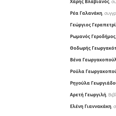
Χάρης Βλαβιανός
, 
Ρέα Γαλανάκη
, συγγ
Γεώργιος Γεραπετρ
Ρωμανός Γεροδήμος
Θοδωρής Γεωργακό
Βένα Γεωργακοπού
Ρούλα Γεωργακοπο
Ρηγούλα Γεωργιάδο
Αρετή Γεωργιλή
, Βι
Ελένη Γιαννακάκη
, 