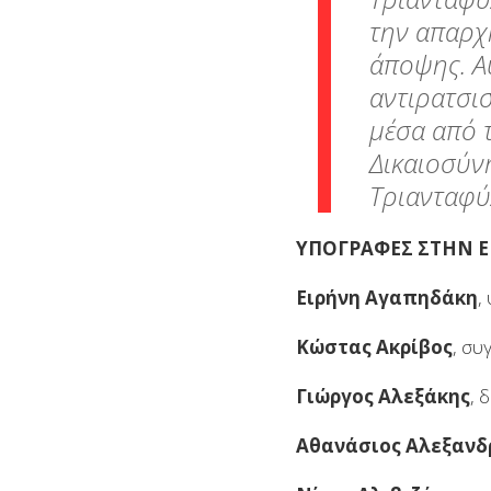
την απαρχ
άποψης. Α
αντιρατσι
μέσα από 
Δικαιοσύν
Τριανταφύλ
ΥΠΟΓΡΑΦΕΣ ΣΤΗΝ Ε
Eιρήνη Αγαπηδάκη
,
Κώστας Ακρίβος
, συ
Γιώργος Αλεξάκης
, 
Αθανάσιος Αλεξανδ