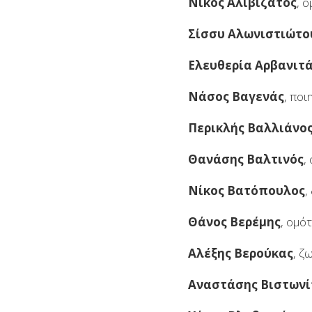
Νίκος Αλιβιζάτος
, 
Σίσσυ Αλωνιστιώτο
Ελευθερία Αρβανιτ
Νάσος Βαγενάς
, πο
Περικλής Βαλλιάνο
Θανάσης Βαλτινός
,
Νίκος Βατόπουλος
,
Θάνος Βερέμης
, ομό
Αλέξης Βερούκας
, ζ
Αναστάσης Βιστωνί