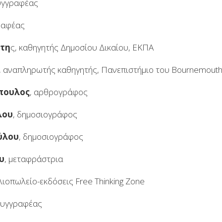
συγγραφέας
ραφέας
ίτη
ς, καθηγητής Δημοσίου Δικαίου, ΕΚΠΑ
, αναπληρωτής καθηγητής, Πανεπιστήμιο του Bournemout
πουλος
, αρθρογράφος
λου
, δημοσιογράφος
ύλου
, δημοσιογράφος
υ
, μεταφράστρια
βλιοπωλείο-εκδόσεις Free Thinking Zone
συγγραφέας