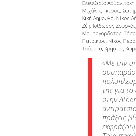
Ελευθερία Αρβανιτάκη,
Μιχάλης Γκανάς, Σωτήρ
Κική Δημουλά, Νίκος 
Ζέη, Ισίδωρος Ζουργός
Μαυρογορδάτος, Τάσος
Πατρίκιος, Νίκος Περ
Τσόμσκυ, Χρήστος Χωμε
«Mε την υ
συμπαράστ
πολύπλευρ
της για το
στην
Athe
αντιρατσισ
πράξεις βί
εκφράζουμ
Τριανταφύλ