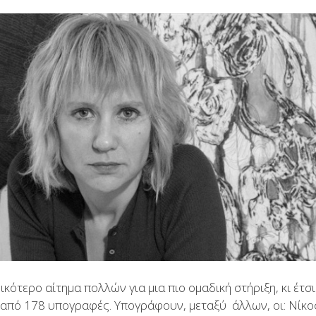
ικότερο αίτημα πολλών για μια πιο ομαδική στήριξη, κι έτ
από 178 υπογραφές. Υπογράφουν, μεταξύ άλλων, οι: Νίκος