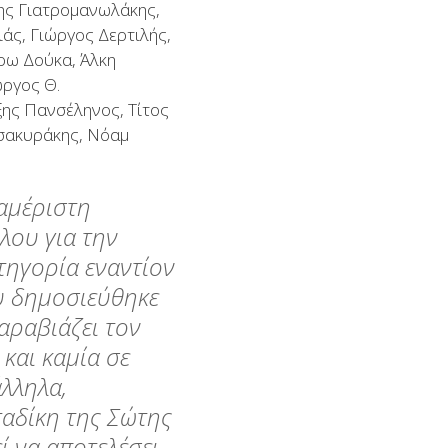
ης Γιατρομανωλάκης,
άς, Γιώργος Δερτιλής,
ρω Δούκα, Άλκη
ώργος Θ.
ης Πανσέληνος, Τίτος
Τσακυράκης, Νόαμ
αμέριστη
ου για την
τηγορία εναντίον
που δημοσιεύθηκε
αραβιάζει τον
και καμία σε
άλληλα,
ταδίκη της Σώτης
ί να αποτελέσει