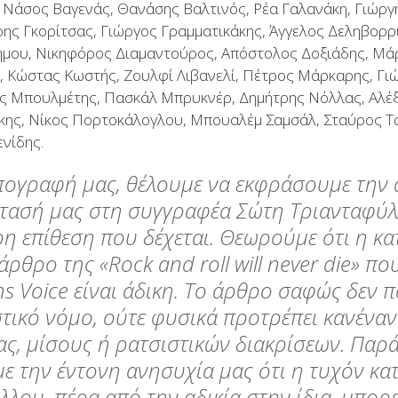
 Νάσος Βαγενάς, Θανάσης Βαλτινός, Ρέα Γαλανάκη, Γιώργ
ης Γκορίτσας, Γιώργος Γραμματικάκης, Άγγελος Δεληβορρι
Δήμου, Νικηφόρος Διαμαντούρος, Απόστολος Δοξιάδης, Μά
, Κώστας Κωστής, Ζουλφί Λιβανελί, Πέτρος Μάρκαρης, Γι
 Μπουλμέτης, Πασκάλ Μπρυκνέρ, Δημήτρης Νόλλας, Αλέξ
άκης, Νίκος Πορτοκάλογλου, Μπουαλέμ Σαμσάλ, Σταύρος 
νίδης.
πογραφή μας, θέλουμε να εκφράσουμε την 
ασή μας στη συγγραφέα Σώτη Τριανταφύλλ
η επίθεση που δέχεται. Θεωρούμε ότι η κα
 άρθρο της «Rock and roll will never die» 
ns
Voice
είναι άδικη. Το άρθρο σαφώς δεν π
τικό νόμο, ούτε φυσικά προτρέπει κανέναν 
ας, μίσους ή ρατσιστικών διακρίσεων. Παρ
ε την έντονη ανησυχία μας ότι η τυχόν κα
λου, πέρα από την αδικία στην ίδια, μπορε