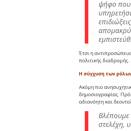
ψήφο που 
υπηρετήσε
επιδιώξει
απομακρύν
εμπιστεύθ
Έτσι η αντιπροσώπευσ
πολιτικής διαδρομής.
Η σύγχυση των ρόλω
Ακόμη πιο ανησυχητικ
δημοσιογραφίας. Πρόκ
αδιανόητη και δεοντο
Βλέπουμε 
στελέχη, 