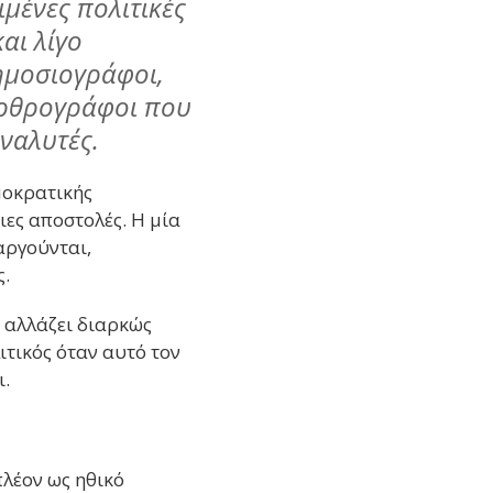
μένες πολιτικές
και λίγο
ημοσιογράφοι,
αρθρογράφοι που
αναλυτές.
μοκρατικής
ιες αποστολές. Η μία
ταργούνται,
ς.
 αλλάζει διαρκώς
ιτικός όταν αυτό τον
ι.
πλέον ως ηθικό