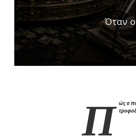
Όταν ο
Π
ώς ο π
τροφοδ