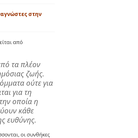
ναγνώστες στην
είται από
από τα πλέον
ημόσιας ζωής.
κόμματα ούτε για
αι για τη
την οποία η
χύουν κάθε
ης ευθύνης.
σσονται, οι συνθήκες