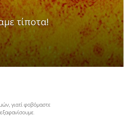
αμε τίποτα!
σμών, γιατί φοβόμαστε
ν εξαφανίσουμε.