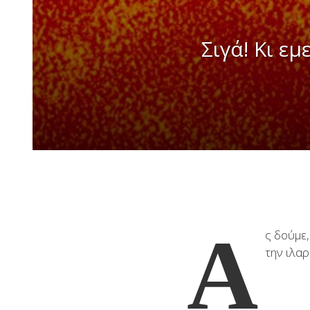
Σιγά! Κι ε
Α
ς δούμε
την ιλαρ