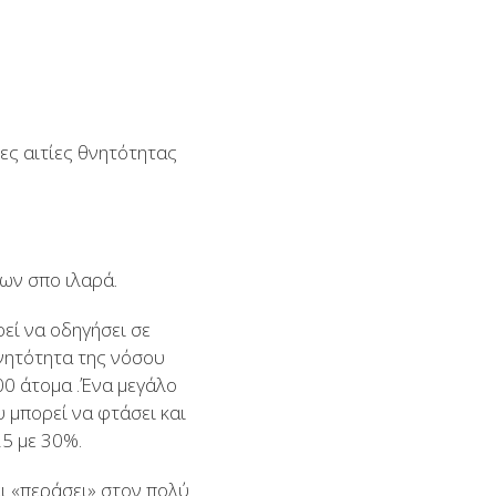
ιες αιτίες θνητότητας
ων σπο ιλαρά.
ρεί να οδηγήσει σε
νητότητα της νόσου
00 άτομα .Ένα μεγάλο
 μπορεί να φτάσει και
25 με 30%.
ει «περάσει» στον πολύ