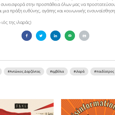
κή συνεισφορά στην προσπάθεια όλων μας να προστατεύσο
αι μια πράξη ευθύνης, αγάπης και κοινωνικής ενσυναίσθηση
 ιός της ιλαράς)
#Αντώνιος Δαρζέντας
#εμβόλια
#ιλαρά
#παιδίατρος