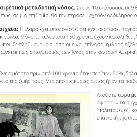
ξαιρετικά μεταδοτική νόσος.
Στους 10 επίνοσους οι 9 
ι πως, σε μια επιδημία, θα την περάσει σχεδόν ολόκληρος 
οιχεία:
Η ιλαρά έχει υπολογιστεί ότι έχει σκοτώσει παγκ
ανούκλα. Μόνο τα τελευταία 150 χρόνια έχουν καταλήξει ε
ποι. Σε πληθυσμούς οι οποίοι είναι επίνοσοι η ιλαρά εξολ
αίνεται πως ο πολιτισμός των Ίνκας στην κεντρική Αμερικ
 θνησιμότητα πριν από 100 χρόνια ήταν περίπου 50% ,δηλα
ια της ζωής τους .Μια απο τις κύριες αιτίας ήταν τα παιδ
Ακούστε τώρα με
αφορούν τα σύγχ
“πολιτισμένες” κ
επιπλοκή της ιλαρ