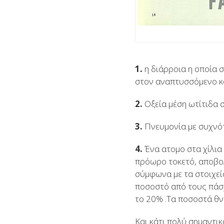
1.
η διάρροια η οποία σ
στον αναπτυσσόμενο κ
2.
Οξεία μέση ωτίτιδα 
3.
Πνευμονία με συχνότ
4.
Ένα ατομο στα χίλια
πρόωρο τοκετό, αποβολ
σύμφωνα με τα στοιχεί
ποσοστό από τους πάσχ
το 20% .Τα ποσοστά θν
Και κάτι πολύ σημαντι