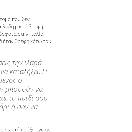
άτομα που δεν
 Δηλαδή μικρά βρέφη
όσφατα στην Ιταλία
ιά ήταν βρέφη κάτω του
σεις την ιλαρά
να καταλήξει. Γι
μένος ο
δεν μπορούν να
και το παιδί σου
άρι ή σαν να
μια σωστή πράξη υγείας