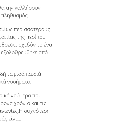
θα την κολλήσουν
ο πληθυσμός.
οσμίως περισσότερους
ξαιτίας της περίπου
οθρεύει σχεδόν το ένα
ή εξολοθρεύθηκε από
δή τα μισά παιδιά
ικά νοσήματα.
ρικά νούμερα που
ρονα χρόνια και τις
οινωνίες.H συχνότερη
άς είναι: