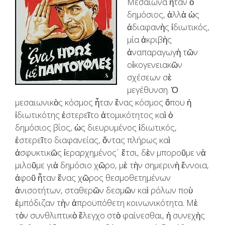
Μεσαίωνα ἦταν ὁ
δημόσιος, ἀλλὰ ὡς
ἀδιαφανὴς ἰδιωτικός,
μία ἀκριβὴς
ἀναπαραγωγὴ τῶν
οἰκογενειακῶν
σχέσεων σὲ
μεγέθυνση. Ὁ
μεσαιωνικὸς κόσμος ἦταν ἕνας κόσμος ὅπου ἡ
ἰδιωτικότης ἐστερεῖτο ἀτομικότητος καὶ ὁ
δημόσιος βίος, ὡς διευρυμένος ἰδιωτικός,
ἐστερεῖτο διαφανείας, ὄντας πλήρως καὶ
ἀσφυκτικῶς ἱεραρχημένος˙ ἔτσι, δὲν μποροῦμε νὰ
μιλοῦμε γιὰ δημόσιο χῶρο, μὲ τὴν σημερινὴ ἔννοια,
ἀφοῦ ἦταν ἕνας χῶρος θεσμοθετημένων
ἀνισοτήτων, σταθερῶν δεσμῶν καὶ ρόλων ποὺ
ἐμπόδιζαν τὴν ἀπροϋπόθετη κοινωνικότητα. Μὲ
τὸν συνθλιπτικὸ ἔλεγχο στὸ φαίνεσθαι, ἡ συνεχὴς