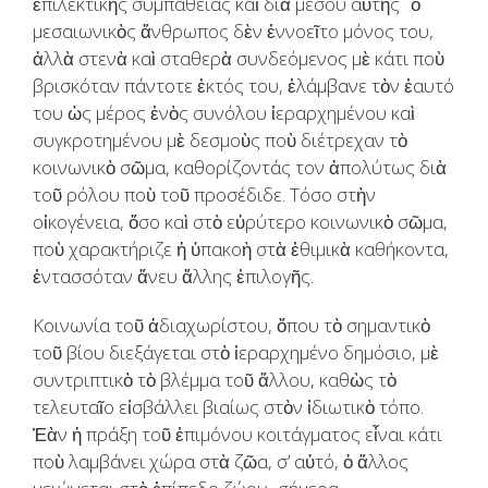
ἐπιλεκτικῆς συμπαθείας καὶ διὰ μέσου αὐτῆς˙ ὁ
μεσαιωνικὸς ἄνθρωπος δὲν ἐννοεῖτο μόνος του,
ἀλλὰ στενὰ καὶ σταθερὰ συνδεόμενος μὲ κάτι ποὺ
βρισκόταν πάντοτε ἐκτός του, ἐλάμβανε τὸν ἑαυτό
του ὡς μέρος ἑνὸς συνόλου ἱεραρχημένου καὶ
συγκροτημένου μὲ δεσμοὺς ποὺ διέτρεχαν τὸ
κοινωνικὸ σῶμα, καθορίζοντάς τον ἀπολύτως διὰ
τοῦ ρόλου ποὺ τοῦ προσέδιδε. Τόσο στὴν
οἰκογένεια, ὅσο καὶ στὸ εὐρύτερο κοινωνικὸ σῶμα,
ποὺ χαρακτήριζε ἡ ὑπακοὴ στὰ ἐθιμικὰ καθήκοντα,
ἐντασσόταν ἄνευ ἄλλης ἐπιλογῆς.
Κοινωνία τοῦ ἀδιαχωρίστου, ὅπου τὸ σημαντικὸ
τοῦ βίου διεξάγεται στὸ ἱεραρχημένο δημόσιο, μὲ
συντριπτικὸ τὸ βλέμμα τοῦ ἄλλου, καθὼς τὸ
τελευταῖο εἰσβάλλει βιαίως στὸν ἰδιωτικὸ τόπο.
Ἐὰν ἡ πράξη τοῦ ἐπιμόνου κοιτάγματος εἶναι κάτι
ποὺ λαμβάνει χώρα στὰ ζῶα, σ’ αὐτό, ὁ ἄλλος