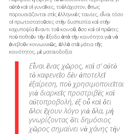
αὐτὸ καὶ οἱ γυναῖκες, τοὐλάχιστον, ὅπως
παρουσιάζονται στὶς ἑλληνικὲς ταινίες, εἶναι τόσο
οἱ πρωτοστατοῦσες στὴν δυσπιστία καὶ στὴν
καχυποψία ἔναντι τοῦ κοινοῦ, ὅσο καὶ οἱ πρῶτες
ποὺ ποθοῦν τὴν ἔξοδο ἀπὸ τὴν κοινότητα γιὰ νὰ
ἀνεβοῦν κοινωνικῶς, ἀλλὰ στὰ μάτια τῆς
κοινότητος, μὲ ματαιοδοξία.
Εἶναι ἕνας χῶρος, καὶ σ’ αὐτὸ
τὸ καφενεῖο δὲν ἀποτελεῖ
ἐξαίρεση, ποὺ χρησιμοποιεῖται
γιὰ διαρκεῖς προστριβὲς καὶ
αὐτοπροβολή, ἐξ οὗ καὶ ὅτι
ὅλοι ἔχουν λόγο γιὰ ὅλα, μὴ
γνωρίζοντας ὅτι δημόσιος
χῶρος σημαίνει νὰ χάνης τὴν