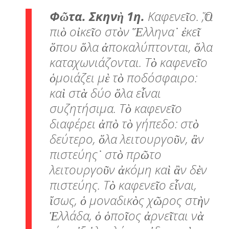
Φῶτα. Σκηνὴ 1η.
Καφενεῖο. Ὅ,τι
πιὸ οἰκεῖο στὸν Ἕλληνα˙ ἐκεῖ
ὅπου ὅλα ἀποκαλύπτονται, ὅλα
καταχωνιάζονται. Τὸ καφενεῖο
ὁμοιάζει μὲ τὸ ποδόσφαιρο:
καὶ στὰ δύο ὅλα εἶναι
συζητήσιμα. Τὸ καφενεῖο
διαφέρει ἀπὸ τὸ γήπεδο: στὸ
δεύτερο, ὅλα λειτουργοῦν, ἂν
πιστεύης˙ στὸ πρῶτο
λειτουργοῦν ἀκόμη καὶ ἂν δὲν
πιστεύης. Τὸ καφενεῖο εἶναι,
ἴσως, ὁ μοναδικὸς χῶρος στὴν
Ἑλλάδα, ὁ ὁποῖος ἀρνεῖται νὰ