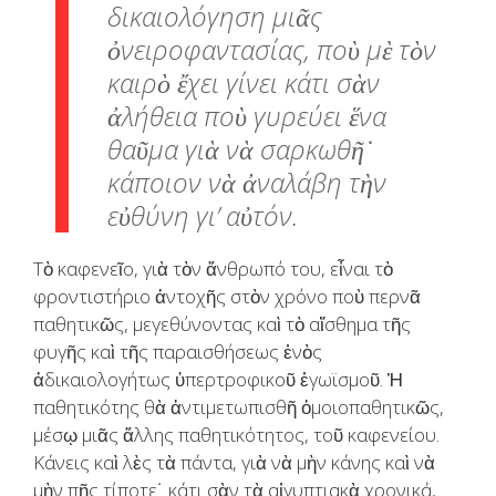
δικαιολόγηση μιᾶς
ὀνειροφαντασίας, ποὺ μὲ τὸν
καιρὸ ἔχει γίνει κάτι σὰν
ἀλήθεια ποὺ γυρεύει ἕνα
θαῦμα γιὰ νὰ σαρκωθῆ˙
κάποιον νὰ ἀναλάβη τὴν
εὐθύνη γι’ αὐτόν.
Τὸ καφενεῖο, γιὰ τὸν ἄνθρωπό του, εἶναι τὸ
φροντιστήριο ἀντοχῆς στὸν χρόνο ποὺ περνᾶ
παθητικῶς, μεγεθύνοντας καὶ τὸ αἴσθημα τῆς
φυγῆς καὶ τῆς παραισθήσεως ἑνὸς
ἀδικαιολογήτως ὑπερτροφικοῦ ἐγωϊσμοῦ. Ἡ
παθητικότης θὰ ἀντιμετωπισθῆ ὁμοιοπαθητικῶς,
μέσῳ μιᾶς ἄλλης παθητικότητος, τοῦ καφενείου.
Κάνεις καὶ λὲς τὰ πάντα, γιὰ νὰ μὴν κάνης καὶ νὰ
μὴν πῆς τίποτε˙ κάτι σὰν τὰ αἰγυπτιακὰ χρονικά,