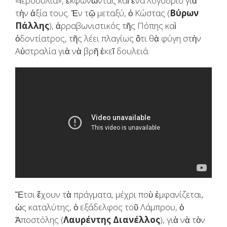
«ἱεροσυλία», ἐκφωνῶντας καὶ ἕνα λογύδριο γιὰ
τὴν ἀξία τους. Ἐν τῷ μεταξύ, ὁ Κώστας (
Βύρων
Πάλλης
), ἀρραβωνιστικός τῆς Πόπης καὶ
ὁδοντίατρος, τῆς λέει πλαγίως ὅτι θὰ φύγη στὴν
Αὐστραλία γιὰ νὰ βρῆ ἐκεῖ δουλειά.
Ἔτσι ἔχουν τὰ πράγματα, μέχρι ποὺ ἐμφανίζεται,
ὡς καταλύτης, ὁ εξάδελφος τοῦ Λάμπρου, ὁ
Ἀποστόλης (
Λαυρέντης Διανέλλος
), γιὰ νὰ τὸν