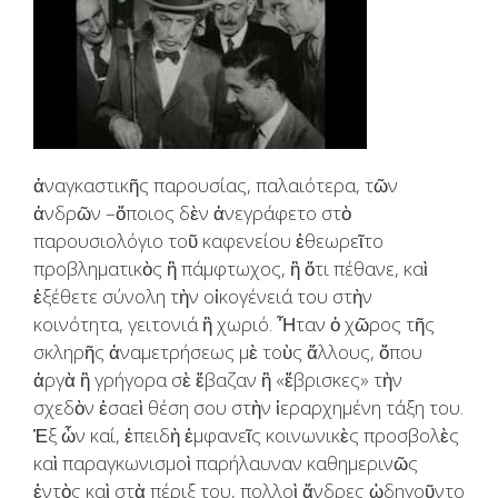
ἀναγκαστικῆς παρουσίας, παλαιότερα, τῶν
ἀνδρῶν –ὅποιος δὲν ἀνεγράφετο στὸ
παρουσιολόγιο τοῦ καφενείου ἐθεωρεῖτο
προβληματικὸς ἢ πάμφτωχος, ἢ ὅτι πέθανε, καὶ
ἐξέθετε σύνολη τὴν οἰκογένειά του στὴν
κοινότητα, γειτονιά ἢ χωριό. Ἦταν ὁ χῶρος τῆς
σκληρῆς ἀναμετρήσεως μὲ τοὺς ἄλλους, ὅπου
ἀργὰ ἢ γρήγορα σὲ ἔβαζαν ἢ «ἔβρισκες» τὴν
σχεδὸν ἐσαεὶ θέση σου στὴν ἱεραρχημένη τάξη του.
Ἐξ ὧν καί, ἐπειδὴ ἐμφανεῖς κοινωνικὲς προσβολὲς
καὶ παραγκωνισμοὶ παρήλαυναν καθημερινῶς
ἐντὸς καὶ στὰ πέριξ του, πολλοὶ ἄνδρες ὡδηγοῦντο