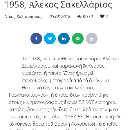
1958, Ἀλέκος Σακελλάριος
Νίκος Καλαποθάκος
05.08.2018
8672
7
Τὸ 1958, σὲ σκηνοθεσία καὶ σενάριο Ἀλέκου
Σακελλάριου καὶ παραγωγὴ Ἀνζερβός,
γυρίζεται ἡ ταινία
Ἕνας ἥρως μὲ
παντοῦφλες
–μεταφορὰ ἀπὸ τὸ ὁμώνυμο
θεατρικὸ ἔργο τῶν Σακελλάριου,
Γιαννακόπουλου–, ἡ ὁποία, ὅταν προβλήθηκε
στοὺς κινηματογράφους ἔκοψε 57.907 εἰσιτήρια,
καταλαμβάνοντας τὴν ἕκτη θέση, ἀπὸ τὶς πενῆντα
μία ταινίες τῆς περιόδου 1958-59. Ἡ ταινία ὑπῆρξε
τὸ κύκνειο ἆσμα τοῦ Βασίλη Λογοθετίδη, ὁ ὁποῖος