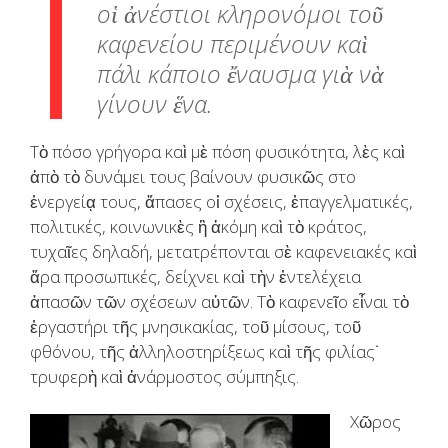
οἱ ἀνέστιοι κληρονόμοι τοῦ
καφενείου περιμένουν καὶ
πάλι κάποιο ἔναυσμα γιὰ νὰ
γίνουν ἕνα.
Τὸ πόσο γρήγορα καὶ μὲ πόση φυσικότητα, λὲς καὶ
ἀπὸ τὸ δυνάμει τους βαίνουν φυσικῶς στο
ἐνεργείᾳ τους, ἅπασες οἱ σχέσεις, ἐπαγγελματικές,
πολιτικές, κοινωνικὲς ἢ ἀκόμη καὶ τὸ κράτος,
τυχαῖες δηλαδή, μετατρέπονται σὲ καφενειακές καὶ
ἄρα προσωπικές, δείχνει καὶ τὴν ἐντελέχεια
ἁπασῶν τῶν σχέσεων αὐτῶν. Τὸ καφενεῖο εἶναι τὸ
ἐργαστήρι τῆς μνησικακίας, τοῦ μίσους, τοῦ
φθόνου, τῆς ἀλληλοστηρίξεως καὶ τῆς φιλίας˙
τρυφερὴ καὶ ἀνάρμοστος σύμπηξις.
Χῶρος