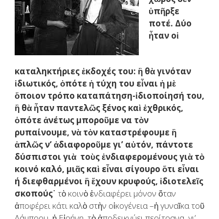
ὑπῆρξε
ποτέ. Δύο
ἦταν οἱ
καταληκτήριες ἐκδοχές του: ἢ θὰ γινόταν
ἰδιωτικός, ὁπότε ἡ τύχη του εἶναι ἡ μὲ
ὅποιον τρόπο καταπάτηση-ἰδιοποίησή του,
ἢ θὰ ἦταν παντελῶς ξένος καὶ ἐχθρικός,
ὁπότε ἀνέτως μποροῦμε να τὸν
ρυπαίνουμε, νὰ τὸν καταστρέφουμε ἢ
ἁπλῶς ν’ ἀδιαφοροῦμε γι’ αὐτόν, πάντοτε
δύσπιστοι γιὰ τοὺς ἐνδιαφερομένους γιὰ τὸ
κοινό καλό, μιᾶς καὶ εἶναι σίγουρο ὅτι εἶναι
ή διεφθαρμένοι ἢ ἔχουν κρυφούς, ἰδιοτελεῖς
σκοπούς˙
τὸ κοινὸ ἐνδιαφέρει μόνον ὅταν
ἀποφέρει κάτι καλὸ στὴν οἰκογένεια –ἡ γυναῖκα τοῦ
Λάμπρου, ἡ Εἰρήνη, τὸ ἀποδεικνύει περίτρανα, γι’