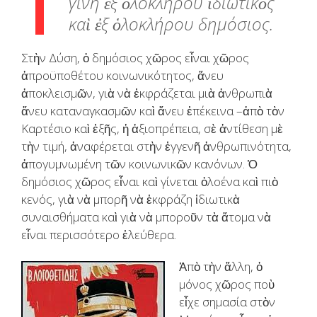
γίνη ἐξ ὁλοκλήρου ἰδιωτικὸς
καὶ ἐξ ὁλοκλήρου δημόσιος.
Στὴν Δύση, ὁ δημόσιος χῶρος εἶναι χῶρος
ἀπροϋποθέτου κοινωνικότητος, ἄνευ
ἀποκλεισμῶν, γιὰ νὰ ἐκφράζεται μιὰ ἀνθρωπιὰ
ἄνευ καταναγκασμῶν καὶ ἄνευ ἐπέκεινα –ἀπὸ τὸν
Καρτέσιο καὶ ἑξῆς, ἡ ἀξιοπρέπεια, σὲ ἀντίθεση μὲ
τὴν τιμή, ἀναφέρεται στὴν ἐγγενῆ ἀνθρωπινότητα,
ἀπογυμνωμένη τῶν κοινωνικῶν κανόνων. Ὁ
δημόσιος χῶρος εἶναι καὶ γίνεται ὁλοένα καὶ πιὸ
κενός, γιὰ νὰ μπορῆ νὰ ἐκφράζη ἰδιωτικὰ
συναισθήματα καὶ γιὰ νὰ μποροῦν τὰ ἄτομα νὰ
εἶναι περισσότερο ἐλεύθερα.
Ἀπὸ τὴν ἄλλη, ὁ
μόνος χῶρος ποὺ
εἶχε σημασία στὸν