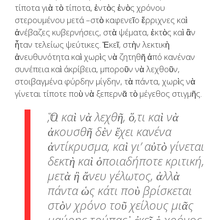
τίποτα γιὰ τὸ τίποτα, ἐντὸς ἑνὸς χρόνου
στερουμένου μετά –στὸ καφενεῖο ἔρριχνες καὶ
ἀνέβαζες κυβερνήσεις, στὰ ψέματα, ἐκτὸς καὶ ἂν
ἦταν τελείως ψεύτικες. Ἐκεῖ, στὴν λεκτικὴ
ἀνευθυνότητα καὶ χωρὶς νὰ ζητηθῆ ἀπό κανέναν
συνέπεια καὶ άκρίβεια, μποροῦν νὰ λεχθοῦν,
στοιβαγμένα φύρδην μίγδην, τὰ πάντα, χωρὶς νὰ
γίνεται τίποτε ποὺ νὰ ξεπερνᾶ τὸ μέγεθος στιγμῆς.
Ὅ,τι καὶ νὰ λεχθῆ, ὅ,τι καὶ νὰ
ἀκουσθῆ δὲν ἔχει κανένα
ἀντίκρυσμα, καὶ γι’ αὐτὸ γίνεται
δεκτὴ καὶ ὁποιαδήποτε κριτική,
μετὰ ἢ ἄνευ γέλωτος, ἀλλὰ
πάντα ὡς κάτι ποὺ βρίσκεται
στὸν χρόνο τοῦ χείλους μιᾶς
μαύρης τρύπας˙ ἐκεῖ ὁ χρόνος