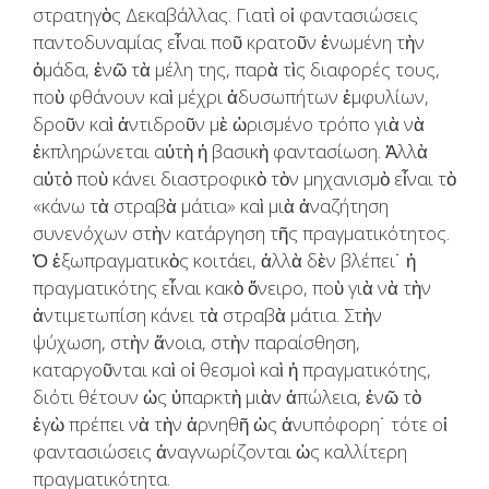
στρατηγὸς Δεκαβάλλας. Γιατὶ οἱ φαντασιώσεις
παντοδυναμίας εἶναι ποῦ κρατοῦν ἑνωμένη τὴν
ὁμάδα, ἐνῶ τὰ μέλη της, παρὰ τὶς διαφορές τους,
ποὺ φθάνουν καὶ μέχρι ἀδυσωπήτων ἐμφυλίων,
δροῦν καὶ ἀντιδροῦν μὲ ὡρισμένο τρόπο γιὰ νὰ
ἐκπληρώνεται αὐτὴ ἡ βασικὴ φαντασίωση. Ἀλλὰ
αὐτὸ ποὺ κάνει διαστροφικὸ τὸν μηχανισμὸ εἶναι τὸ
«κάνω τὰ στραβὰ μάτια» καὶ μιὰ ἀναζήτηση
συνενόχων στὴν κατάργηση τῆς πραγματικότητος.
Ὁ ἐξωπραγματικὸς κοιτάει, ἀλλὰ δὲν βλέπει˙ ἡ
πραγματικότης εἶναι κακὸ ὄνειρο, ποὺ γιὰ νὰ τὴν
ἀντιμετωπίση κάνει τὰ στραβὰ μάτια. Στὴν
ψύχωση, στὴν ἄνοια, στὴν παραίσθηση,
καταργοῦνται καὶ οἱ θεσμοὶ καὶ ἡ πραγματικότης,
διότι θέτουν ὡς ὑπαρκτὴ μιὰν ἀπώλεια, ἐνῶ τὸ
ἐγὼ πρέπει νὰ τὴν ἀρνηθῆ ὡς ἀνυπόφορη˙ τότε οἱ
φαντασιώσεις ἀναγνωρίζονται ὡς καλλίτερη
πραγματικότητα.