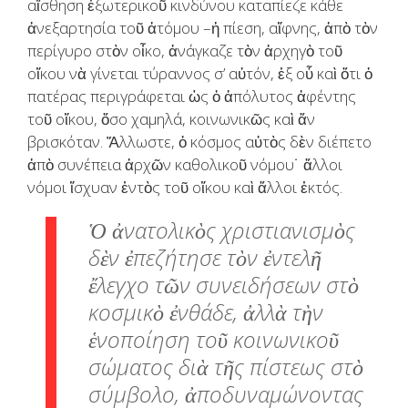
αἴσθηση ἐξωτερικοῦ κινδύνου καταπίεζε κάθε
ἀνεξαρτησία τοῦ ἀτόμου –ἡ πίεση, αἴφνης, ἀπὸ τὸν
περίγυρο στὸν οἶκο, ἀνάγκαζε τὸν ἀρχηγὸ τοῦ
οἴκου νὰ γίνεται τύραννος σ’ αὐτόν, ἐξ οὗ καὶ ὅτι ὁ
πατέρας περιγράφεται ὡς ὁ ἀπόλυτος ἀφέντης
τοῦ οἴκου, ὅσο χαμηλά, κοινωνικῶς καὶ ἄν
βρισκόταν. Ἄλλωστε, ὁ κόσμος αὐτὸς δὲν διέπετο
ἀπὸ συνέπεια ἀρχῶν καθολικοῦ νόμου˙ ἄλλοι
νόμοι ἴσχυαν ἐντὸς τοῦ οἴκου καὶ ἄλλοι ἐκτός.
Ὁ ἀνατολικὸς χριστιανισμὸς
δὲν ἐπεζήτησε τὸν ἐντελῆ
ἔλεγχο τῶν συνειδήσεων στὸ
κοσμικὸ ἐνθάδε, ἀλλὰ τὴν
ἑνοποίηση τοῦ κοινωνικοῦ
σώματος διὰ τῆς πίστεως στὸ
σύμβολο, ἀποδυναμώνοντας