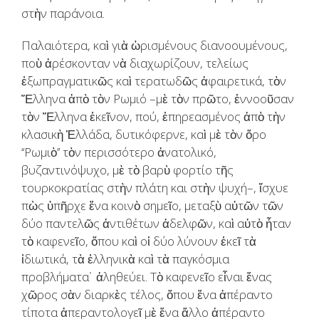
στὴν παράνοια.
Παλαιότερα, καὶ γιὰ ὡρισμένους διανοουμένους,
ποὺ ἀρέσκονταν νὰ διαχωρίζουν, τελείως
ἐξωπραγματικῶς καὶ τερατωδῶς ἀφαιρετικά, τὸν
Ἕλληνα ἀπὸ τὸν Ρωμιό –μὲ τὸν πρῶτο, ἐννοοῦσαν
τὸν Ἕλληνα ἐκεῖνον, πού, ἐπηρεασμένος ἀπὸ τὴν
κλασικὴ Ἑλλάδα, δυτικόφερνε, καὶ μὲ τὸν ὅρο
‘‘Ρωμιὸ’’ τὸν περισσότερο ἀνατολικό,
βυζαντινόψυχο, μὲ τὸ βαρὺ φορτίο τῆς
τουρκοκρατίας στὴν πλάτη και στὴν ψυχή–, ἴσχυε
πὼς ὑπῆρχε ἕνα κοινὸ σημεῖο, μεταξὺ αὐτῶν τῶν
δύο παντελῶς ἀντιθέτων ἀδελφῶν, καὶ αὐτὸ ἦταν
τὸ καφενεῖο, ὅπου καὶ οἱ δύο λύνουν ἐκεῖ τὰ
ἰδιωτικά, τὰ ἑλληνικὰ καὶ τὰ παγκόσμια
προβλήματα˙ ἀληθεύει. Τὸ καφενεῖο εἶναι ἕνας
χῶρος σὰν διαρκὲς τέλος, ὅπου ἕνα ἀπέραντο
τίποτα ἀπεραντολογεῖ μὲ ἕνα ἄλλο ἀπέραντο