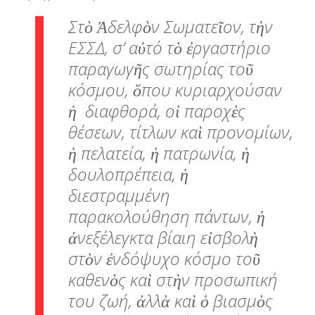
Στὸ Ἀδελφὸν Σωματεῖον, τὴν
ΕΣΣΔ, σ’ αὐτό τὸ ἐργαστήριο
παραγωγῆς σωτηρίας τοῦ
κόσμου, ὅπου κυριαρχούσαν
ἡ διαφθορά, οἱ παροχὲς
θέσεων, τίτλων καὶ προνομίων,
ἡ πελατεία, ἡ πατρωνία, ἡ
δουλοπρέπεια, ἡ
διεστραμμένη
παρακολούθηση πάντων, ἡ
ἀνεξέλεγκτα βίαιη εἰσβολὴ
στὸν ἐνδόψυχο κόσμο τοῦ
καθενὸς καὶ στὴν προσωπική
του ζωή, ἀλλὰ καὶ ὁ βιασμὸς