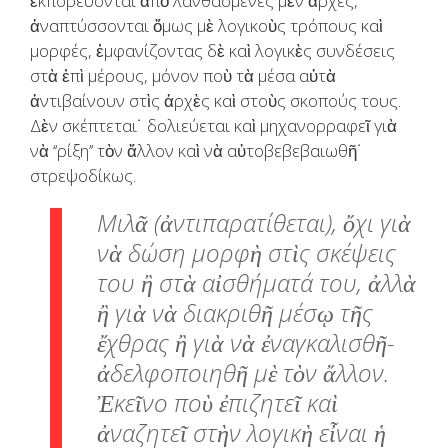
ἐκπορεύονται ἀπὸ λανθασμένες μὲν ἀρχές,
ἀναπτύσσονται ὅμως μὲ λογικοὺς τρόπους καὶ
μορφές, ἐμφανίζοντας δὲ καὶ λογικὲς συνδέσεις
στὰ ἐπὶ μέρους, μόνον ποὺ τὰ μέσα αὐτὰ
ἀντιβαίνουν στὶς ἀρχὲς καὶ στοὺς σκοπούς τους.
Δὲν σκέπτεται˙ δολιεύεται καὶ μηχανορραφεῖ γιὰ
νὰ ‘‘ρίξη’’ τὸν ἄλλον καὶ νὰ αὐτοβεβεβαιωθῆ˙
στρεψοδίκως.
Μιλᾶ (ἀντιπαρατίθεται), ὄχι γιὰ
νὰ δώση μορφὴ στὶς σκέψεις
του ἢ στὰ αἰσθήματά του, ἀλλὰ
ἢ γιὰ νὰ διακριθῆ μέσῳ τῆς
ἔχθρας ἢ γιὰ νὰ ἐναγκαλισθῆ-
ἀδελφοποιηθῆ μὲ τὸν ἄλλον.
Ἐκεῖνο ποὺ ἐπιζητεῖ καὶ
ἀναζητεῖ στὴν λογικὴ εἶναι ἡ