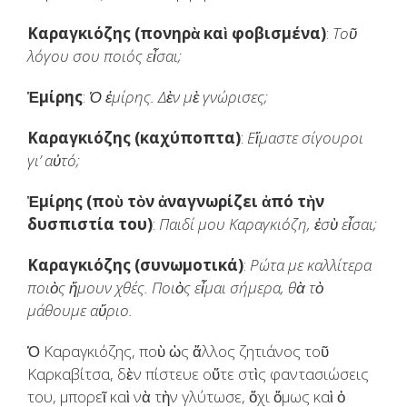
Καραγκιόζης (πονηρὰ καὶ φοβισμένα)
:
Τοῦ
λόγου σου ποιός εἶσαι;
Ἐμίρης
:
Ὁ ἐμίρης. Δὲν μὲ γνώρισες;
Καραγκιόζης (καχύποπτα)
:
Εἴμαστε σίγουροι
γι’ αὐτό;
Ἐμίρης (ποὺ τὸν ἀναγνωρίζει ἀπό τὴν
δυσπιστία του)
:
Παιδί μου Καραγκιόζη, ἐσὺ εἶσαι;
Καραγκιόζης (συνωμοτικά)
:
Ρώτα με καλλίτερα
ποιὸς ἤμουν χθές. Ποιὸς εἶμαι σήμερα, θὰ τὸ
μάθουμε αὔριο.
Ὁ Καραγκιόζης, ποὺ ὡς ἄλλος ζητιάνος τοῦ
Καρκαβίτσα, δὲν πίστευε οὔτε στὶς φαντασιώσεις
του, μπορεῖ καὶ νὰ τὴν γλύτωσε, ὄχι ὅμως καὶ ὁ