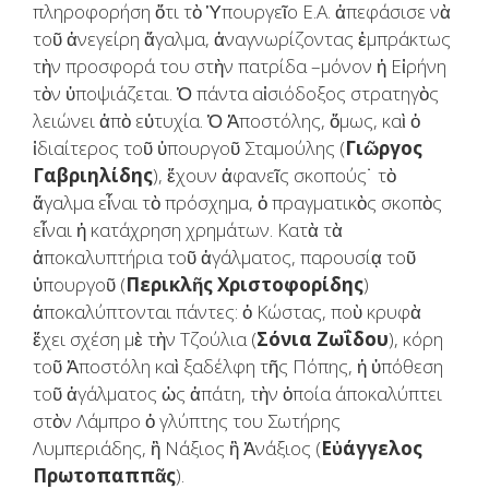
πληροφορήση ὅτι τὸ Ὑπουργεῖο Ε.Α. ἀπεφάσισε νὰ
τοῦ ἀνεγείρη ἄγαλμα, ἀναγνωρίζοντας ἐμπράκτως
τὴν προσφορά του στὴν πατρίδα –μόνον ἡ Εἰρήνη
τὸν ὑποψιάζεται. Ὁ πάντα αἰσιόδοξος στρατηγὸς
λειώνει ἀπὸ εὐτυχία. Ὁ Ἀποστόλης, ὅμως, καὶ ὁ
ἰδιαίτερος τοῦ ὑπουργοῦ Σταμούλης (
Γιῶργος
Γαβριηλίδης
), ἔχουν ἀφανεῖς σκοπούς˙ τὸ
ἄγαλμα εἶναι τὸ πρόσχημα, ὁ πραγματικὸς σκοπὸς
εἶναι ἡ κατάχρηση χρημάτων. Κατὰ τὰ
ἀποκαλυπτήρια τοῦ ἀγάλματος, παρουσίᾳ τοῦ
ὑπουργοῦ (
Περικλῆς Χριστοφορίδης
)
ἀποκαλύπτονται πάντες: ὁ Κώστας, ποὺ κρυφὰ
ἔχει σχέση μὲ τὴν Τζούλια (
Σόνια Ζωΐδου
), κόρη
τοῦ Ἀποστόλη καὶ ξαδέλφη τῆς Πόπης, ἡ ὑπόθεση
τοῦ ἀγάλματος ὡς ἀπάτη, τὴν ὁποία άποκαλύπτει
στὸν Λάμπρο ὁ γλύπτης του Σωτήρης
Λυμπεριάδης, ἢ Νάξιος ἢ Ἀνάξιος (
Εὐάγγελος
Πρωτοπαππᾶς
).