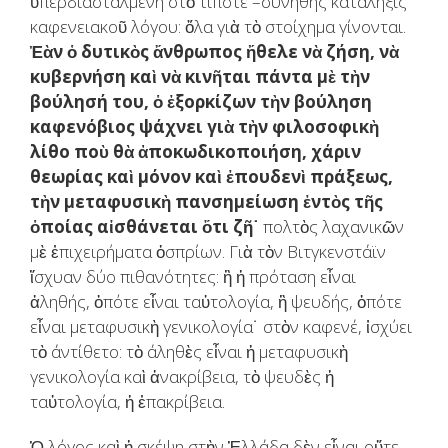
ὑπερδιασταλμένη στὸ τίποτε –συνήθης κατάληξις
καφενειακοῦ λόγου: ὅλα γιὰ τὸ στοίχημα γίνονται.
Ἐὰν ὁ δυτικὸς ἄνθρωπος ἤθελε νὰ ζήση, νὰ
κυβερνήση καὶ νὰ κινῆται πάντα μὲ τὴν
βούλησή του, ὁ ἐξορκίζων τὴν βούληση
καφενόβιος ψάχνει γιὰ τὴν φιλοσοφικὴ
λίθο ποὺ θὰ ἀποκωδικοποιήση, χάριν
θεωρίας καὶ μόνον καὶ ἐπουδενὶ πράξεως,
τὴν μεταφυσικὴ πανσημείωση ἐντὸς τῆς
ὁποίας αἰσθάνεται ὅτι ζῆ˙
πολτὸς λαχανικῶν
μὲ ἐπιχειρήματα ὀσπρίων. Γιὰ τὸν Βιτγκενστάϊν
ἴσχυαν δύο πιθανότητες: ἢ ἡ πρόταση εἶναι
ἀληθής, ὁπότε εἶναι ταὐτολογία, ἢ ψευδής, ὁπότε
εἶναι μεταφυσικὴ γενικολογία˙ στὸν καφενέ, ἰσχύει
τὸ άντίθετο: τὸ άληθὲς εἶναι ἡ μεταφυσικὴ
γενικολογία καὶ ἀνακρίβεια, τὸ ψευδὲς ἡ
ταὐτολογία, ἡ ἐπακρίβεια.
Ὁ λόγος καὶ ἡ σκέψη στὴν Ἑλλάδα δὲν εἶναι οὔτε