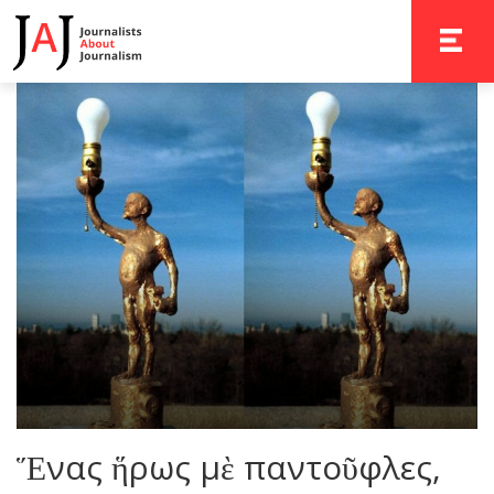
TOGGLE 
Ἕνας ἥρως μὲ παντοῦφλες,