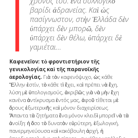
χρόνος του: ἕνα συλλογικὸ
βαρίδι ἀδρανείας. Καὶ ὡς
πασίγνωστον, στὴν Ἑλλάδα δὲν
ὑπάρχει δὲν μπορῶ, δὲν
ὑπάρχει δὲν θέλω, ὑπάρχει δὲ
γαμιέται…
Καφενεῖον: τὸ φροντιστήριον τῆς
γενικολογίας καὶ τῆς παρανοϊκῆς
ἀερολογίας.
Γιὰ τὸν καφενόψυχο, ὡς κάθε
Ἕλλην ἐστίν, τὸ κάθε τὶ ἔχει, καὶ πρέπει νὰ ἔχη,
λύση μὲ ὑπολογισμούς, ἀκριβῶς γιὰ νὰ μὴν ἔχη
κανένα ἀντίκρυσμα ἐντός μας, ἀφοῦ τίθεται μὲ
ὅρους ἐξωτερικῆς καὶ μόνον διαχειρίσεως.
Ἅπαντα τὰ ζητήματα ἕνα μόνον κλειδὶ μπορεῖ νὰ τὰ
ἀνοίξη: ἡ ὅσο τὸ δυνατὸν εὐρύτερη, ἐξωλογική,
πανερμηνεύουσα καὶ κακόβουλη ἀρχή, ἡ