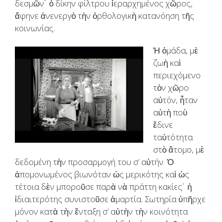
δεσμῶν˙ ὁ δίκην φίλτρου ἱεραρχημένος χῶρος,
ἄφηνε ἀνενεργὸ τὴν ὀρθολογικὴ κατανόηση τῆς
κοινωνίας.
Ἡ ὁμάδα, μὲ
ζωὴ καὶ
περιεχόμενο
τὸν χῶρο
αὐτόν, ἦταν
αὐτὴ ποὺ
ἔδινε
ταὐτότητα
στὸ ἄτομο, μὲ
δεδομένη τὴν προσαρμογή του σ’ αὐτήν. Ὁ
ἀπομονωμένος βιωνόταν ὡς μερικότης καὶ ὡς
τέτοια δὲν μποροῦσε παρὰ νὰ πράττη κακίες˙ ἡ
ἰδιαιτερότης συνιστοῦσε ἁμαρτία. Σωτηρία ὑπῆρχε
μόνον κατὰ τὴν ἔνταξη σ’ αὐτὴν τὴν κοινότητα