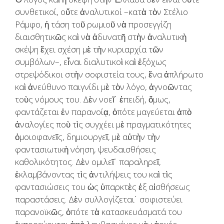
συνθετικοί, οὔτε ἀναλυτικοί –κατὰ τὸν Στέλιο
Ράμφο, ἡ τάση τοῦ ρωμιοῦ νὰ προσεγγίζη
διαισθητικῶς καὶ νὰ ἀδυνατῆ στὴν ἀναλυτικὴ
σκέψη ἔχει σχέση μὲ τὴν κυριαρχία τῶν
συμβόλων–, εἶναι διαλυτικοὶ καὶ ἐξόχως
στρεψόδικοι στὴν σοφιστεία τους, ἕνα ἀπλήρωτο
καὶ ἀνεύθυνο παιγνίδι μὲ τὸν λόγο, ἀγνοῶντας
τοὺς νόμους του. Δὲν νοεῖ˙ ἐπειδή, ὅμως,
φαντάζεται ἐν παρανοίᾳ, ὁπότε μαγεύεται ἀπὸ
ἀναλογίες ποὺ τὶς συγχέει μὲ πραγματικότητες
ὁμοιοφανεῖς, δημιουργεῖ, μὲ αὐτὴν τὴν
φαντασιωτικὴ νόηση, ψευδαισθήσεις
καθολικότητος. Δὲν ομιλεῖ˙ παραληρεῖ,
ἐκλαμβάνοντας τὶς ἀντιλήψεις του καὶ τὶς
φαντασιώσεις του ὡς ὑπαρκτὲς ἐξ αἰσθήσεως
παραστάσεις. Δὲν συλλογίζεται˙ σοφιστεύει
παρανοϊκῶς, ὁπότε τὰ κατασκευάσματά του