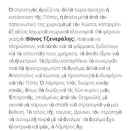
Ὁ στρατηγὸς ὀργίζεται, ἀλλὰ τώρα προέχει ἡ
κατάσταση τῆς Πόπης, ἡ ὁποία μετὰ ἀπὸ τὸν
ταπεινωτικό της χωρισμὸ μὲ τὸν Κώστα, καταρρέει
ἐξ αἰτίας ἰσχυροῦ νευρικοῦ κλονισμοῦ. Θὰ φέρουν
γιατρὸ (
Θᾶνος Τζενεράλης
), ποὺ γιὰ να
πληρώσουν, καὶ αὐτὸν καὶ τὰ φάρμακα, ξοδεύουν
καὶ τὰ τελευταῖα τους χρήματα, τὰ ὁποῖα εἶχαν γιὰ
τὸ ἠλεκτρικό. Τὸ βράδυ καταφθάνει τὸ συνεργεῖο
ποὺ θὰ ἠλεκτροφωτίση τὸ ἄγαλμα, ἀλλὰ καὶ οἱ
Ἀπόστολος καὶ Κώστας μὲ προσποιητὸ ἐνδιαφέρον
γιὰ τὴν Πόπη. Ὁ Λάμπρος τοὺς διώχνει κακὴν
κακῶς, ὅπως θὰ διώξη καὶ τὶς δύο κυρίες μιᾶς
Ἐπιτροπῆς, σταλμένες ἀπὸ τὸν Σταμούλη, μὲ
σκοπὸ νὰ πάρουν τὸ σπαθὶ τοῦ στρατηγοῦ γιὰ μία
ἔκθεση. Τὸ τέλος τῆς ταινίας, βρίσκει τὸν στρατηγὸ
νὰ συνομιλῆ πικρὰ μὲ τὸ ἄγαλμα˙ τὸ ἄγαλμα ἔχει
ἠλεκτρικὸ καὶ φῶς, ὁ Λάμπρος ὄχι.