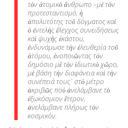
τὸν ἀτομικὸ ἄνθρωπο –μὲ τὸν
προτεσταντισμό, ἡ
ἀπολυτότης τοῦ δόγματος καὶ
ὁ ἐντελὴς ἔλεγχος συνειδήσεως
καὶ ψυχῆς ἑκάστου,
ἐνδυνάμωσε τὴν ἐλευθερία τοῦ
ἀτόμου, ἑνοποιῶντας τὸν
δημόσιο μὲ τὸν ἰδιωτικὸ χῶρο,
μὲ βάση τὴν διαφάνεια καὶ τὴν
συνέπειά τους˙ στὸ μέτρο
ἀκριβῶς ποὺ ἀνελάμβανε τὸ
ἐξωκόσμιον ἕτερον,
ἀνελάμβανε πλήρως τὸν
κοσμικόν.