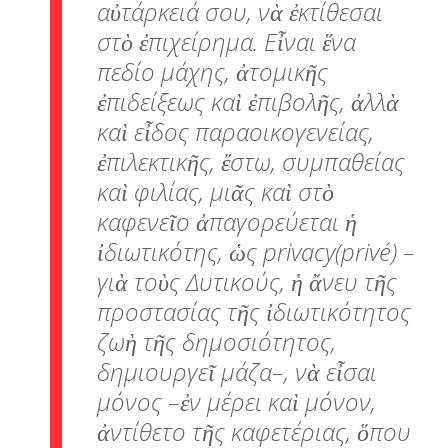
αὐτάρκειά σου, νὰ ἐκτίθεσαι
στὸ ἐπιχείρημα. Εἶναι ἕνα
πεδίο μάχης, ἀτομικῆς
ἐπιδείξεως καὶ ἐπιβολῆς, ἀλλὰ
καὶ εἶδος παραοικογενείας,
ἐπιλεκτικῆς, ἔστω, συμπαθείας
καὶ φιλίας, μιᾶς καὶ στὸ
καφενεῖο ἀπαγορεύεται ἡ
ἰδιωτικότης, ὡς privacy(privé) –
γιὰ τοὺς Δυτικούς, ἡ ἄνευ τῆς
προστασίας τῆς ἰδιωτικότητος
ζωὴ τῆς δημοσιότητος,
δημιουργεῖ μάζα–, νὰ εἶσαι
μόνος –ἐν μέρει καὶ μόνον,
ἀντίθετο τῆς καφετέριας, ὅπου