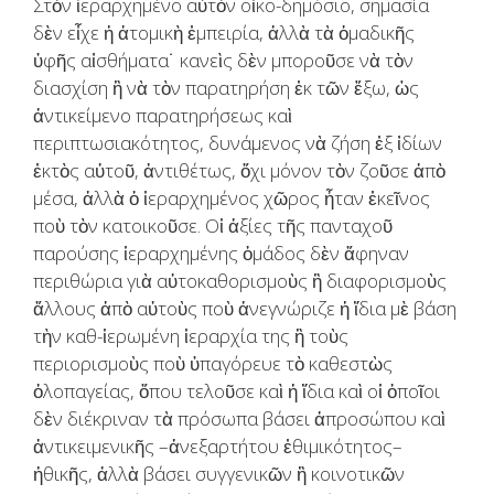
Στὸν ἱεραρχημένο αὐτὸν οἶκο-δημόσιο, σημασία
δὲν εἶχε ἡ ἀτομικὴ ἐμπειρία, ἀλλὰ τὰ ὁμαδικῆς
ὑφῆς αἰσθήματα˙ κανεὶς δὲν μποροῦσε νὰ τὸν
διασχίση ἢ νὰ τὸν παρατηρήση ἐκ τῶν ἔξω, ὡς
ἀντικείμενο παρατηρήσεως καὶ
περιπτωσιακότητος, δυνάμενος νὰ ζήση ἐξ ἰδίων
ἐκτὸς αὐτοῦ, ἀντιθέτως, ὄχι μόνον τὸν ζοῦσε ἀπὸ
μέσα, ἀλλὰ ὁ ἱεραρχημένος χῶρος ἦταν ἐκεῖνος
ποὺ τὸν κατοικοῦσε. Οἱ ἀξίες τῆς πανταχοῦ
παρούσης ἱεραρχημένης ὁμάδος δὲν ἄφηναν
περιθώρια γιὰ αὐτοκαθορισμοὺς ἢ διαφορισμοὺς
ἄλλους ἀπὸ αὐτοὺς ποὺ ἀνεγνώριζε ἡ ἴδια μὲ βάση
τὴν καθ-ἱερωμένη ἱεραρχία της ἢ τοὺς
περιορισμοὺς ποὺ ὑπαγόρευε τὸ καθεστὼς
ὁλοπαγείας, ὅπου τελοῦσε καὶ ἡ ἴδια καὶ οἱ ὁποῖοι
δὲν διέκριναν τὰ πρόσωπα βάσει ἀπροσώπου καὶ
ἀντικειμενικῆς –ἀνεξαρτήτου ἐθιμικότητος–
ἠθικῆς, ἀλλὰ βάσει συγγενικῶν ἢ κοινοτικῶν