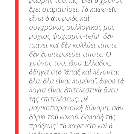
ἔχει σταματήσει. Τὸ καφενεῖο
εἶναι ὁ ἀτομικὸς καὶ
συγχρόνως συλλογικός μας
μύχιος ψυχισμός-tefal˙ δὲν
πιάνει καὶ δὲν κολλάει τίποτε˙
δὲν ἐσωτερικεύει τίποτε. Ὁ
χρόνος του, ὥρα Ἑλλάδος,
ὁδηγεῖ στὸ ‘‘ἅπαξ καὶ λέγονται
ὅλα, ὅλα εἶναι λυμένα’’, ἀφοῦ τὰ
λόγια εἶναι ἐπιτελεστικὰ ἄνευ
τῆς επιτελέσεως, μὲ
μαγικοπαρανοϊκὴ δύναμη, σὰν
ξόρκι τοῦ κακοῦ, δηλαδὴ τῆς
πράξεως˙ τὸ καφενεῖο καὶ ὁ