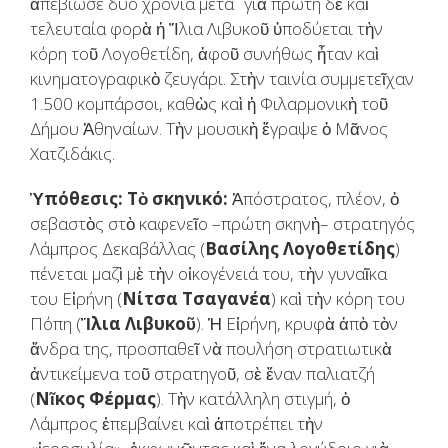
ἀπεβίωσε δύο χρόνια μετά˙ γιὰ πρώτη δὲ καὶ
τελευταία φορὰ ἡ Ἴλια Λιβυκοῦ ὑποδύεται τὴν
κόρη τοῦ Λογοθετίδη, ἀφοῦ συνήθως ἦταν καὶ
κινηματογραφικὸ ζευγάρι. Στὴν ταινία συμμετεῖχαν
1.500 κομπάρσοι, καθὼς καὶ ἡ Φιλαρμονικὴ τοῦ
Δήμου Ἀθηναίων. Τὴν μουσικὴ ἔγραψε ὁ Μᾶνος
Χατζιδάκις.
Ὑπόθεσις: Τὸ σκηνικό:
Ἀπόστρατος, πλέον, ὁ
σεβαστὸς στὸ καφενεῖο –πρώτη σκηνὴ– στρατηγός
Λάμπρος Δεκαβάλλας (
Βασίλης Λογοθετίδης
)
πένεται μαζὶ μὲ τὴν οἰκογένειά του, τὴν γυναῖκα
του Εἰρήνη (
Νίτσα Τσαγανέα
) καὶ τὴν κόρη του
Πόπη (
Ἴλια Λιβυκοῦ
). Ἡ Εἰρήνη, κρυφὰ ἀπὸ τὸν
ἄνδρα της, προσπαθεῖ νὰ πουλήση στρατιωτικὰ
ἀντικείμενα τοῦ στρατηγοῦ, σὲ ἕναν παλιατζή
(
Νῖκος Φέρμας
). Τὴν κατάλληλη στιγμή, ὁ
Λάμπρος ἐπεμβαίνει καὶ ἀποτρέπει τὴν