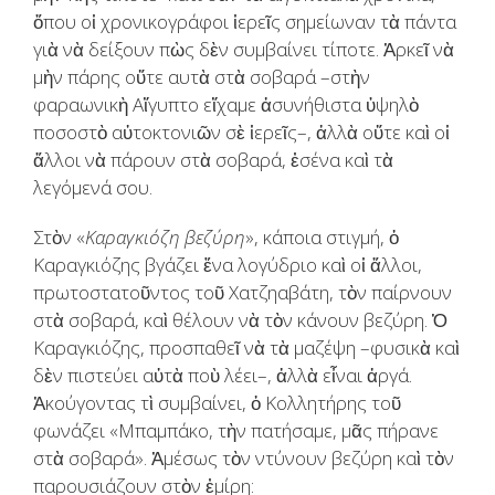
ὅπου οἱ χρονικογράφοι ἱερεῖς σημείωναν τὰ πάντα
γιὰ νὰ δείξουν πὼς δὲν συμβαίνει τίποτε. Ἀρκεῖ νὰ
μὴν πάρης οὔτε αυτὰ στὰ σοβαρά –στὴν
φαραωνικὴ Αἴγυπτο εἴχαμε ἀσυνήθιστα ὑψηλὸ
ποσοστὸ αὐτοκτονιῶν σὲ ἱερεῖς–, ἀλλὰ οὔτε καὶ οἱ
ἄλλοι νὰ πάρουν στὰ σοβαρά, ἐσένα καὶ τὰ
λεγόμενά σου.
Στὸν «
Καραγκιόζη βεζύρη
», κάποια στιγμή, ὁ
Καραγκιόζης βγάζει ἕνα λογύδριο καὶ οἱ ἄλλοι,
πρωτοστατοῦντος τοῦ Χατζηαβάτη, τὸν παίρνουν
στὰ σοβαρά, καὶ θέλουν νὰ τὸν κάνουν βεζύρη. Ὁ
Καραγκιόζης, προσπαθεῖ νὰ τὰ μαζέψη –φυσικὰ καὶ
δὲν πιστεύει αὐτὰ ποὺ λέει–, ἀλλὰ εἶναι ἀργά.
Ἀκούγοντας τὶ συμβαίνει, ὁ Κολλητήρης τοῦ
φωνάζει «Μπαμπάκο, τὴν πατήσαμε, μᾶς πήρανε
στὰ σοβαρά». Ἀμέσως τὸν ντύνουν βεζύρη καὶ τὸν
παρουσιάζουν στὸν ἐμίρη: