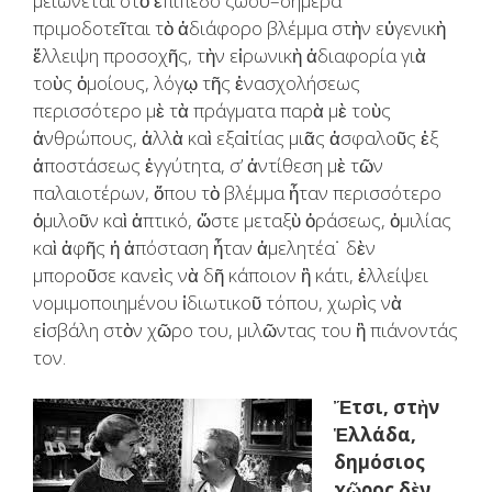
μειώνεται στὸ ἐπίπεδο ζώου–σήμερα
πριμοδοτεῖται τὸ ἀδιάφορο βλέμμα στὴν εὐγενικὴ
ἔλλειψη προσοχῆς, τὴν εἰρωνικὴ ἀδιαφορία γιὰ
τοὺς ὁμοίους, λόγῳ τῆς ἐνασχολήσεως
περισσότερο μὲ τὰ πράγματα παρὰ μὲ τοὺς
ἀνθρώπους, ἀλλὰ καὶ εξαἰτίας μιᾶς ἀσφαλοῦς ἐξ
ἀποστάσεως ἐγγύτητα, σ’ ἀντίθεση μὲ τῶν
παλαιοτέρων, ὅπου τὸ βλέμμα ἦταν περισσότερο
ὁμιλοῦν καὶ ἁπτικό, ὥστε μεταξὺ ὁράσεως, ὁμιλίας
καὶ ἁφῆς ἡ ἀπόσταση ἦταν ἀμελητέα˙ δὲν
μποροῦσε κανεὶς νὰ δῆ κάποιον ἢ κάτι, ἐλλείψει
νομιμοποιημένου ἰδιωτικοῦ τόπου, χωρὶς νὰ
εἰσβάλη στὸν χῶρο του, μιλῶντας του ἢ πιάνοντάς
τον.
Ἔτσι, στὴν
Ἑλλάδα,
δημόσιος
χῶρος δὲν