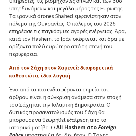
υπηρεσίες, τις βιομηχανίες όπλων και των δύο
υπερδυνάμεων και μεγάλο μέρος της Ευρώπης.
Τα ιρανικά drones Shahed εμφανίστηκαν στον
πόλεμο της Ουκρανίας. Ο πόλεμος του 2026
επηρέασε τις παγκόσμιες αγορές ενέργειας. Άρα,
κατά τον Hashem, το Ιράν σκέφτεται και δρα με
ορίζοντα πολύ ευρύτερο από τη στενή του
περιφέρεια.
Από τον Σάχη στον Χαμενεΐ: διαφορετικά
καθεστώτα, ίδια λογική
Ένα από τα πιο ενδιαφέροντα σημεία του
άρθρου είναι η σύγκριση ανάμεσα στην εποχή
του Σάχη και την Ισλαμική Δημοκρατία. Ο
δυτικός προσανατολισμός του Σάχη θα
μπορούσε να θεωρηθεί εξαίρεση από το
ιστορικό μοτίβο. Ο
Ali Hashem στο
Foreign
Policy
υποστηρίζει ότι δεν ήταν. Ο Σάχης