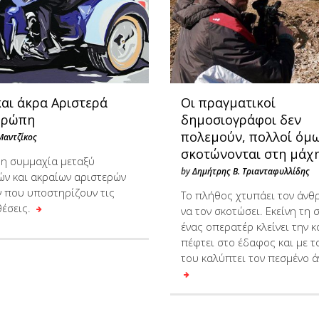
και άκρα Αριστερά
Οι πραγματικοί
υρώπη
δημοσιογράφοι δεν
πολεμούν, πολλοί όμ
Μαντζίκος
σκοτώνονται στη μάχ
ρη συμμαχία μεταξύ
by
Δημήτρης Β. Τριανταφυλλίδης
ών και ακραίων αριστερών
 που υποστηρίζουν τις
Το πλήθος χτυπάει τον άνθ
θέσεις.
να τον σκοτώσει. Εκείνη τη 
ένας οπερατέρ κλείνει την κ
πέφτει στο έδαφος και με 
του καλύπτει τον πεσμένο 