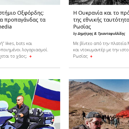
στήμιο Οξφόρδης:
Η Ουκρανία και το π
ία προπαγάνδας τα
της εθνικής ταυτότητα
media
Ρωσίας
by
Δημήτρης Β. Τριανταφυλλίδης
” likes, bots και
Με βίντεο από την πλατεία 
ποιημένοι λογαριασμοί.
και ντοκυμαντέρ με την ιστο
χεται το χάος;
Ρωσίας