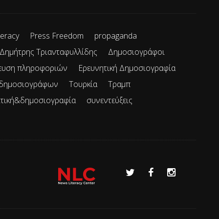
teracy
Press Freedom
propaganda
Δημήτρης Τριανταφυλλίδης
Δημοσιογράφοι
ευση πληροφοριών
Ερευνητική Δημοσιογραφία
 δημοσιογράφων
Τουρκία
Τραμπ
ιτική&δημοσιογραφία
συνεντεύξεις