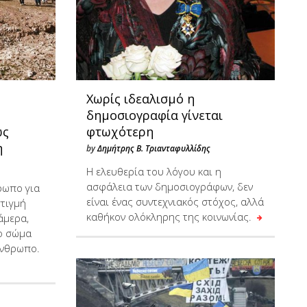
Χωρίς ιδεαλισμό η
δημοσιογραφία γίνεται
ως
φτωχότερη
η
by
Δημήτρης Β. Τριανταφυλλίδης
Η ελευθερία του λόγου και η
ασφάλεια των δημοσιογράφων, δεν
ρωπο για
είναι ένας συντεχνιακός στόχος, αλλά
στιγμή
καθήκον ολόκληρης της κοινωνίας.
άμερα,
το σώμα
άνθρωπο.