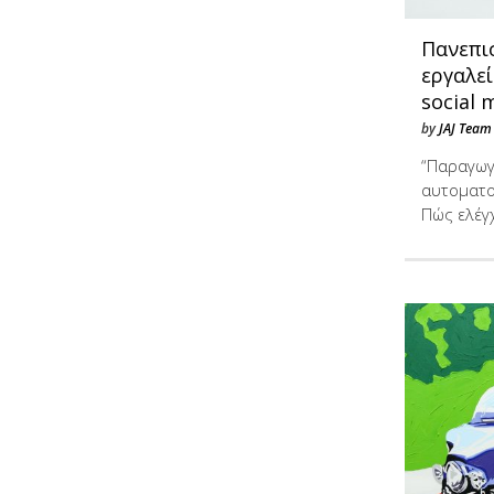
Πανεπι
εργαλε
social 
by
JAJ Team
“Παραγωγή
αυτοματο
Πώς ελέγ