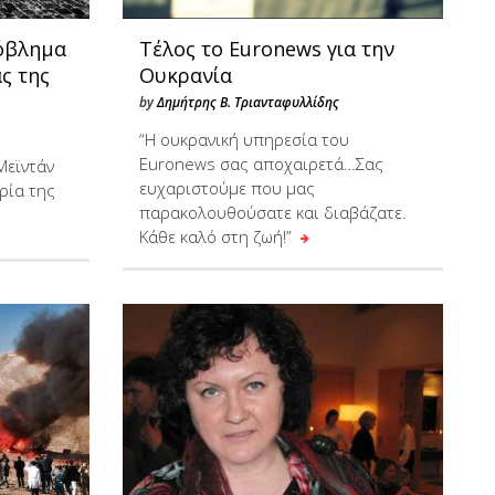
ρόβλημα
Τέλος το Euronews για την
ς της
Ουκρανία
by
Δημήτρης Β. Τριανταφυλλίδης
“Η ουκρανική υπηρεσία του
Euronews σας αποχαιρετά…Σας
Μεϊντάν
ευχαριστούμε που μας
ρία της
παρακολουθούσατε και διαβάζατε.
Κάθε καλό στη ζωή!”