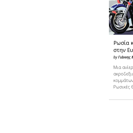
Ρωσία 
στην Ε
by
Γιάννης 
Μια ανίε
ακροδεξι
κομμάτων
Ρωσικές 