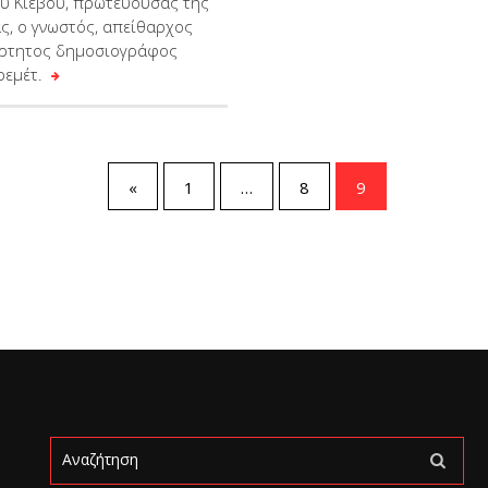
ου Κιέβου, πρωτεύουσας της
ς, ο γνωστός, απείθαρχος
άρτητος δημοσιογράφος
ρεμέτ.
«
1
…
8
9