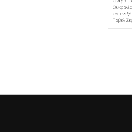
κέντρο τ
Ουκρανία
και ανεξ
Πάβελ Σε