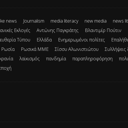
ke news
Journalism
media literacy
new media
news li
ανικές Εκλογές
Αντώνης Παγκράτης
Βλαντιμίρ Πούτιν
ευθερία Τύπου
Ελλάδα
Ενημερωμένοι πολίτες
Επαλήθ
Ρωσία
Ρωσικά ΜΜΕ
Σίσσυ Αλωνιστιώτου
Συλλήψεις
κρανία
λαϊκισμός
πανδημία
παραπληροφόρηση
πολ
εποχή