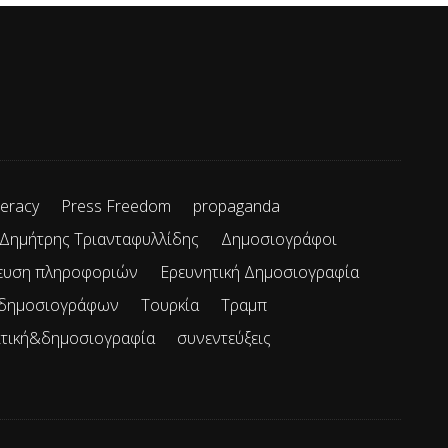
teracy
Press Freedom
propaganda
Δημήτρης Τριανταφυλλίδης
Δημοσιογράφοι
ευση πληροφοριών
Ερευνητική Δημοσιογραφία
 δημοσιογράφων
Τουρκία
Τραμπ
ιτική&δημοσιογραφία
συνεντεύξεις