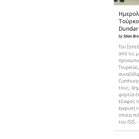
Ημερολ
Τούρκο
Dundar
by
Stian Br
Τον Σεπτέ
από τις 
προσωπικ
Τουρκίας,
συναδέλφ
Cumhuriye
τους; Δη
φορτία ό
έδαφος τ
έγκριση τ
οποία πι
του ISIS.