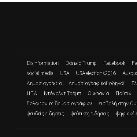
Disinformation
Donald Trump
Facebook
Fa
social media
USA
USAelections2016
Αμερικ
Δημοσιογραφία
Δημοσιογραφικοί οδηγοί
Ελ
ΗΠΑ
Ντόναλντ Τραμπ
Ουκρανία
Πούτιν
δολοφονίες δημοσιογράφων
εισβολή στην Ου
ψευδείς ειδησεις
ψεύτικες ειδήσεις
ψηφιακή 