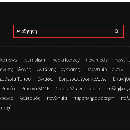
ke news
Journalism
media literacy
new media
news li
ανικές Εκλογές
Αντώνης Παγκράτης
Βλαντιμίρ Πούτιν
ευθερία Τύπου
Ελλάδα
Ενημερωμένοι πολίτες
Επαλήθ
Ρωσία
Ρωσικά ΜΜΕ
Σίσσυ Αλωνιστιώτου
Συλλήψεις
κρανία
λαϊκισμός
πανδημία
παραπληροφόρηση
πολ
εποχή