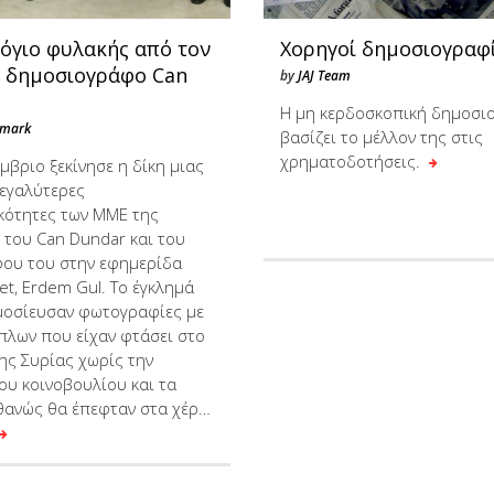
όγιο φυλακής από τον
Χορηγοί δημοσιογραφ
 δημοσιογράφο Can
by
JAJ Team
Η μη κερδοσκοπική δημοσι
omark
βασίζει το μέλλον της στις
χρηματοδοτήσεις.
μβριο ξεκίνησε η δίκη μιας
μεγαλύτερες
ότητες των ΜΜΕ της
 του Can Dundar και του
ου του στην εφημερίδα
t, Erdem Gul. Το έγκλημά
μοσίευσαν φωτογραφίες με
πλων που είχαν φτάσει στο
ης Συρίας χωρίς την
ου κοινοβουλίου και τα
θανώς θα έπεφταν στα χέρια