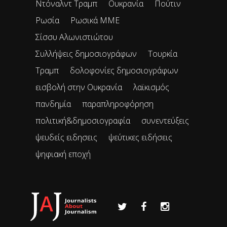
Ντόναλντ Τραμπ
Ουκρανία
Πούτιν
Ρωσία
Ρωσικά ΜΜΕ
Σίσσυ Αλωνιστιώτου
Συλλήψεις δημοσιογράφων
Τουρκία
Τραμπ
δολοφονίες δημοσιογράφων
εισβολή στην Ουκρανία
λαϊκισμός
πανδημία
παραπληροφόρηση
πολιτική&δημοσιογραφία
συνεντεύξεις
ψευδείς ειδησεις
ψεύτικες ειδήσεις
ψηφιακή εποχή