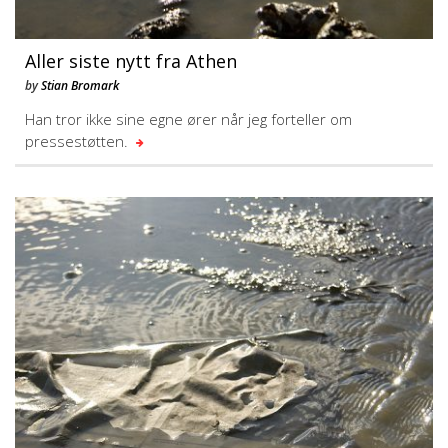
Aller siste nytt fra Athen
by
Stian Bromark
Han tror ikke sine egne ører når jeg forteller om
pressestøtten.