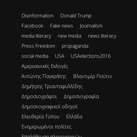
Disinformation
Donald Trump
Facebook
Fake news
Journalism
media literacy
new media
news literacy
Press Freedom
propaganda
social media
USA
USAelections2016
Αμερικανικές Εκλογές
Αντώνης Παγκράτης
Βλαντιμίρ Πούτιν
Δημήτρης Τριανταφυλλίδης
Δημοσιογράφοι
Δημοσιογραφία
Δημοσιογραφικοί οδηγοί
Ελευθερία Τύπου
Ελλάδα
Ενημερωμένοι πολίτες
Επαλήθευση πληροφοριών