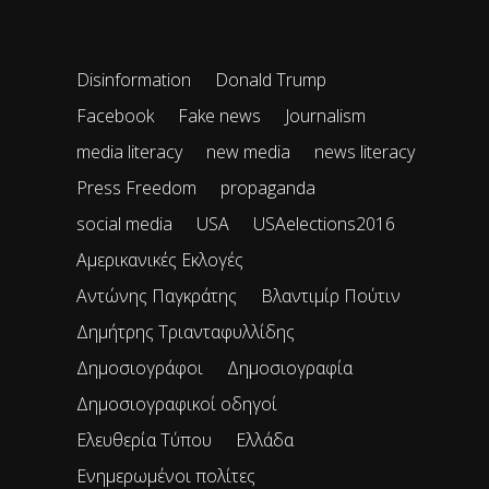
Disinformation
Donald Trump
Facebook
Fake news
Journalism
media literacy
new media
news literacy
Press Freedom
propaganda
social media
USA
USAelections2016
Αμερικανικές Εκλογές
Αντώνης Παγκράτης
Βλαντιμίρ Πούτιν
Δημήτρης Τριανταφυλλίδης
Δημοσιογράφοι
Δημοσιογραφία
Δημοσιογραφικοί οδηγοί
Ελευθερία Τύπου
Ελλάδα
Ενημερωμένοι πολίτες