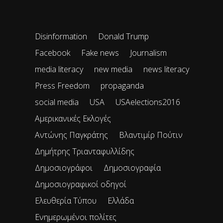
Disinformation
Donald Trump
Facebook
Fake news
Journalism
media literacy
new media
news literacy
Press Freedom
propaganda
social media
USA
USAelections2016
Αμερικανικές Εκλογές
Αντώνης Παγκράτης
Βλαντιμίρ Πούτιν
Δημήτρης Τριανταφυλλίδης
Δημοσιογράφοι
Δημοσιογραφία
Δημοσιογραφικοί οδηγοί
Ελευθερία Τύπου
Ελλάδα
Ενημερωμένοι πολίτες