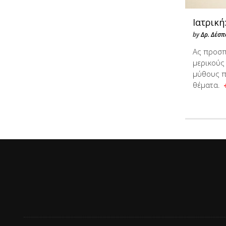
Ιατρική
by
Δρ. Δέσπ
Ας προσπ
μερικούς
μύθους π
θέματα.