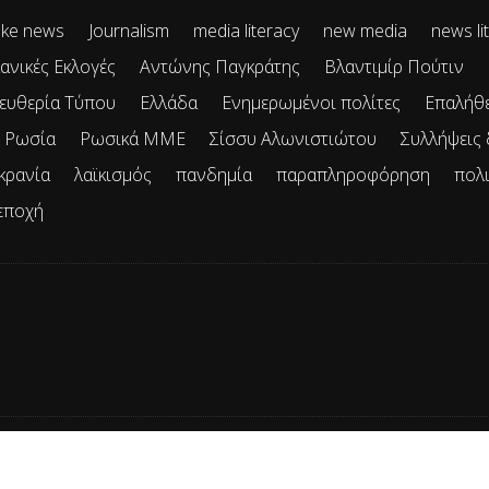
ke news
Journalism
media literacy
new media
news li
ανικές Εκλογές
Αντώνης Παγκράτης
Βλαντιμίρ Πούτιν
ευθερία Τύπου
Ελλάδα
Ενημερωμένοι πολίτες
Επαλήθ
Ρωσία
Ρωσικά ΜΜΕ
Σίσσυ Αλωνιστιώτου
Συλλήψεις
κρανία
λαϊκισμός
πανδημία
παραπληροφόρηση
πολ
εποχή