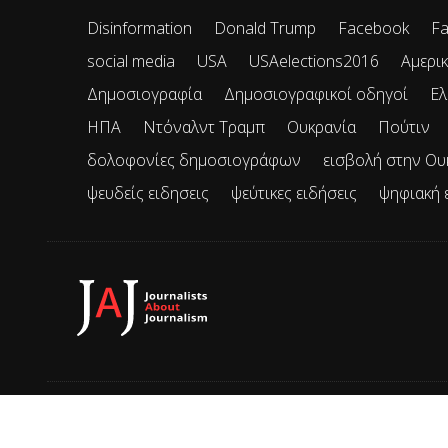
Disinformation
Donald Trump
Facebook
Fa
social media
USA
USAelections2016
Αμερικ
Δημοσιογραφία
Δημοσιογραφικοί οδηγοί
Ελ
ΗΠΑ
Ντόναλντ Τραμπ
Ουκρανία
Πούτιν
δολοφονίες δημοσιογράφων
εισβολή στην Ου
ψευδείς ειδησεις
ψεύτικες ειδήσεις
ψηφιακή 
© 2026 JAJ • Mε την επιφύλαξη παντός δικαιώματος.