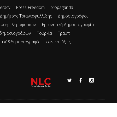
teracy
Press Freedom
propaganda
Δημήτρης Τριανταφυλλίδης
Δημοσιογράφοι
ευση πληροφοριών
Ερευνητική Δημοσιογραφία
 δημοσιογράφων
Τουρκία
Τραμπ
ιτική&δημοσιογραφία
συνεντεύξεις
Όροι χρήσης
Επικοινωνία