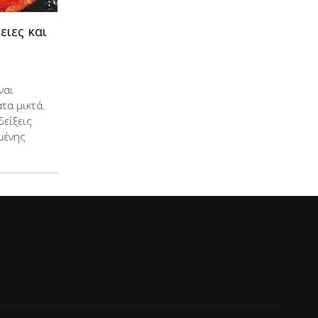
ειες και
ναι
τα μικτά.
δείξεις
μένης