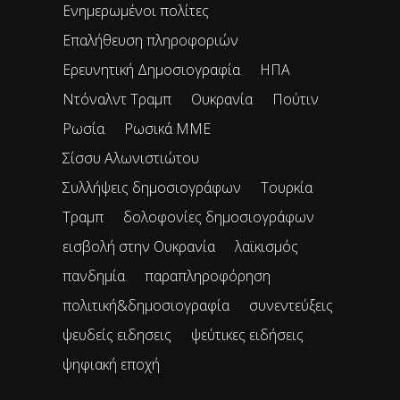
Ενημερωμένοι πολίτες
Επαλήθευση πληροφοριών
Ερευνητική Δημοσιογραφία
ΗΠΑ
Ντόναλντ Τραμπ
Ουκρανία
Πούτιν
Ρωσία
Ρωσικά ΜΜΕ
Σίσσυ Αλωνιστιώτου
Συλλήψεις δημοσιογράφων
Τουρκία
Τραμπ
δολοφονίες δημοσιογράφων
εισβολή στην Ουκρανία
λαϊκισμός
πανδημία
παραπληροφόρηση
πολιτική&δημοσιογραφία
συνεντεύξεις
ψευδείς ειδησεις
ψεύτικες ειδήσεις
ψηφιακή εποχή