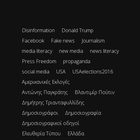
Disinformation
Donald Trump
Facebook
Fake news
Journalism
media literacy
new media
news literacy
Press Freedom
propaganda
social media
USA
USAelections2016
Αμερικανικές Εκλογές
Αντώνης Παγκράτης
Βλαντιμίρ Πούτιν
Δημήτρης Τριανταφυλλίδης
Δημοσιογράφοι
Δημοσιογραφία
Δημοσιογραφικοί οδηγοί
Ελευθερία Τύπου
Ελλάδα