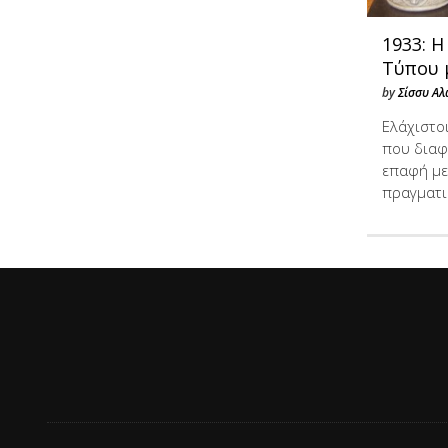
1933: Η
Τύπου 
by
Σίσσυ Αλ
Ελάχιστο
που διαφ
επαφή με
πραγματ