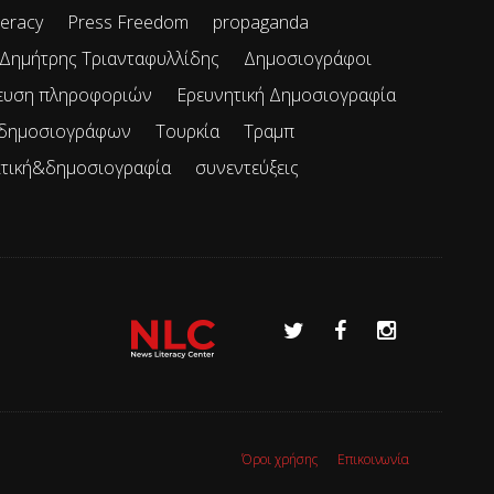
teracy
Press Freedom
propaganda
Δημήτρης Τριανταφυλλίδης
Δημοσιογράφοι
ευση πληροφοριών
Ερευνητική Δημοσιογραφία
 δημοσιογράφων
Τουρκία
Τραμπ
ιτική&δημοσιογραφία
συνεντεύξεις
Όροι χρήσης
Επικοινωνία