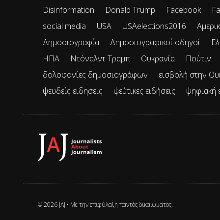
Disinformation
Donald Trump
Facebook
Fa
social media
USA
USAelections2016
Αμερικ
Δημοσιογραφία
Δημοσιογραφικοί οδηγοί
Ελ
ΗΠΑ
Ντόναλντ Τραμπ
Ουκρανία
Πούτιν
δολοφονίες δημοσιογράφων
εισβολή στην Ου
ψευδείς ειδησεις
ψεύτικες ειδήσεις
ψηφιακή 
© 2026 JAJ • Mε την επιφύλαξη παντός δικαιώματος.