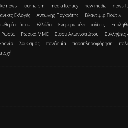
ke news
Journalism
media literacy
new media
news li
ανικές Εκλογές
Αντώνης Παγκράτης
Βλαντιμίρ Πούτιν
ευθερία Τύπου
Ελλάδα
Ενημερωμένοι πολίτες
Επαλήθ
Ρωσία
Ρωσικά ΜΜΕ
Σίσσυ Αλωνιστιώτου
Συλλήψεις
κρανία
λαϊκισμός
πανδημία
παραπληροφόρηση
πολ
εποχή