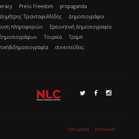
teracy
Press Freedom
propaganda
Δημήτρης Τριανταφυλλίδης
Δημοσιογράφοι
ευση πληροφοριών
Ερευνητική Δημοσιογραφία
 δημοσιογράφων
Τουρκία
Τραμπ
ιτική&δημοσιογραφία
συνεντεύξεις
Όροι χρήσης
Επικοινωνία