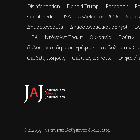
Disinformation
Donald Trump
Facebook
Fa
social media
USA
USAelections2016
Αμερικ
Δημοσιογραφία
Δημοσιογραφικοί οδηγοί
Ελ
ΗΠΑ
Ντόναλντ Τραμπ
Ουκρανία
Πούτιν
δολοφονίες δημοσιογράφων
εισβολή στην Ου
ψευδείς ειδησεις
ψεύτικες ειδήσεις
ψηφιακή 
© 2026 JAJ • Mε την επιφύλαξη παντός δικαιώματος.