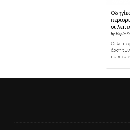
Oδηγίε
περιορ
οι λεπτ
by
Μαρία Κ
Οι λεπτομ
άρση των
προστατε