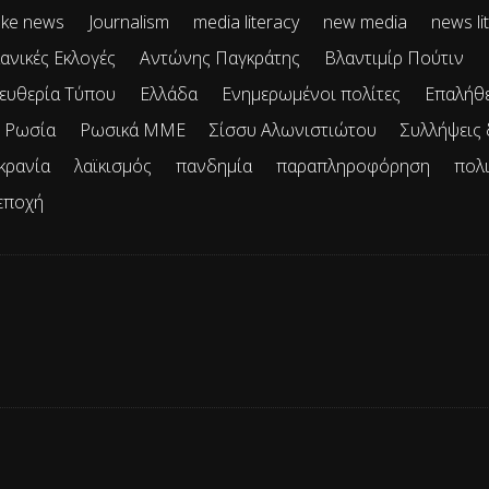
ke news
Journalism
media literacy
new media
news li
ανικές Εκλογές
Αντώνης Παγκράτης
Βλαντιμίρ Πούτιν
ευθερία Τύπου
Ελλάδα
Ενημερωμένοι πολίτες
Επαλήθ
Ρωσία
Ρωσικά ΜΜΕ
Σίσσυ Αλωνιστιώτου
Συλλήψεις
κρανία
λαϊκισμός
πανδημία
παραπληροφόρηση
πολ
εποχή