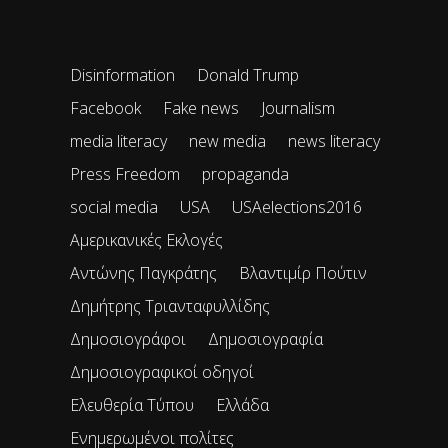
Disinformation
Donald Trump
Facebook
Fake news
Journalism
media literacy
new media
news literacy
Press Freedom
propaganda
social media
USA
USAelections2016
Αμερικανικές Εκλογές
Αντώνης Παγκράτης
Βλαντιμίρ Πούτιν
Δημήτρης Τριανταφυλλίδης
Δημοσιογράφοι
Δημοσιογραφία
Δημοσιογραφικοί οδηγοί
Ελευθερία Τύπου
Ελλάδα
Ενημερωμένοι πολίτες